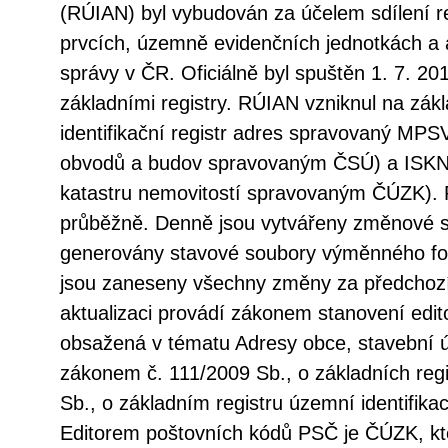
(RÚIAN) byl vybudován za účelem sdílení r
prvcích, územně evidenčních jednotkách a 
správy v ČR. Oficiálně byl spuštěn 1. 7. 20
základními registry. RÚIAN vzniknul na zá
identifikační registr adres spravovaný MPSV
obvodů a budov spravovaným ČSÚ) a ISKN
katastru nemovitostí spravovaným ČÚZK). 
průběžně. Denně jsou vytvářeny změnové s
generovány stavové soubory výměnného fo
jsou zaneseny všechny změny za předchozí
aktualizaci provádí zákonem stanovení edito
obsažená v tématu Adresy obce, stavební 
zákonem č. 111/2009 Sb., o základních regi
Sb., o základním registru územní identifika
Editorem poštovních kódů PSČ je ČÚZK, kt