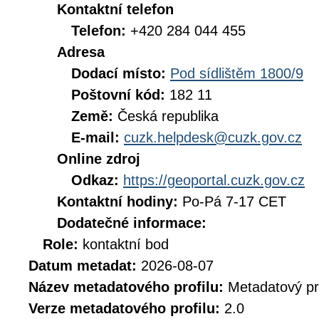
Kontaktní telefon
Telefon:
+420 284 044 455
Adresa
Dodací místo:
Pod sídlištěm 1800/9
Poštovní kód:
182 11
Země:
Česká republika
E-mail:
cuzk.helpdesk@cuzk.gov.cz
Online zdroj
Odkaz:
https://geoportal.cuzk.gov.cz
Kontaktní hodiny:
Po-Pá 7-17 CET
Dodatečné informace:
Role:
kontaktní bod
Datum metadat:
2026-08-07
Název metadatového profilu:
Metadatový pr
Verze metadatového profilu:
2.0