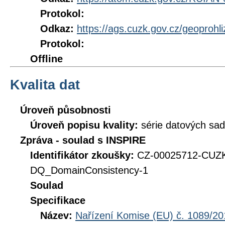
Protokol:
Odkaz:
https://ags.cuzk.gov.cz/geoprohl
Protokol:
Offline
Kvalita dat
Úroveň působnosti
Úroveň popisu kvality:
série datových sad
Zpráva - soulad s INSPIRE
Identifikátor zkoušky:
CZ-00025712-CUZ
DQ_DomainConsistency-1
Soulad
Specifikace
Název:
Nařízení Komise (EU) č. 1089/201