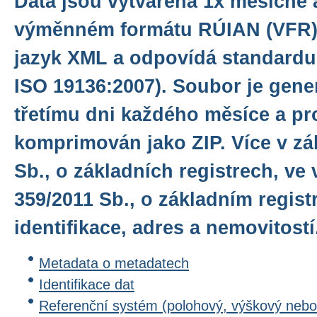
Data jsou vytvářena 1x měsíčně
výměnném formátu RÚIAN (VFR),
jazyk XML a odpovídá standardu
ISO 19136:2007). Soubor je gene
třetímu dni každého měsíce a pro
komprimován jako ZIP. Více v zá
Sb., o základních registrech, ve 
359/2011 Sb., o základním regis
identifikace, adres a nemovitostí
Metadata o metadatech
Identifikace dat
Referenční systém (polohový, výškový nebo