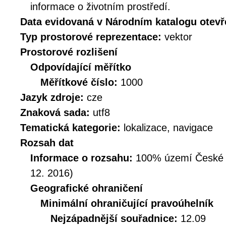
informace o životním prostředí.
Data evidovaná v Národním katalogu otev
Typ prostorové reprezentace:
vektor
Prostorové rozlišení
Odpovídající měřítko
Měřítkové číslo:
1000
Jazyk zdroje:
cze
Znaková sada:
utf8
Tematická kategorie:
lokalizace, navigace
Rozsah dat
Informace o rozsahu:
100% území České Re
12. 2016)
Geografické ohraničení
Minimální ohraničující pravoúhelník
Nejzápadnější souřadnice:
12.09