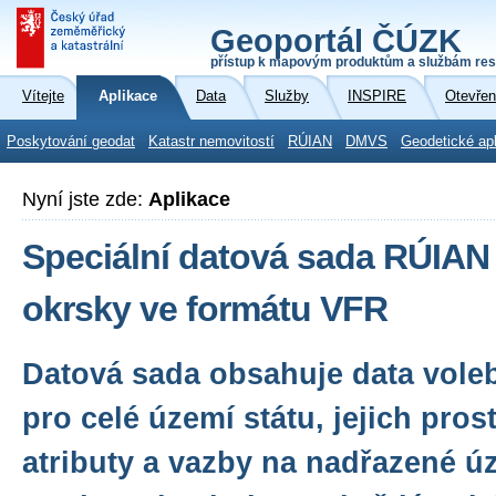
Geoportál ČÚZK
přístup k mapovým produktům a službám res
Vítejte
Aplikace
Data
Služby
INSPIRE
Otevřen
Poskytování geodat
Katastr nemovitostí
RÚIAN
DMVS
Geodetické ap
Nyní jste zde:
Aplikace
Speciální datová sada RÚIAN
okrsky ve formátu VFR
Datová sada obsahuje data vole
pro celé území státu, jejich pro
atributy a vazby na nadřazené ú