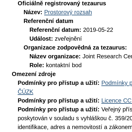
Oficiálně registrovaný tezaurus
Název:
Prostorový rozsah
Referenční datum
Referenční datum:
2019-05-22
Událost:
zveřejnění
Organizace zodpovědná za tezaurus:
Název organizace:
Joint Research Ce
Role:
kontaktní bod
Omezení zdroje
Podmínky pro přístup a užití:
Podmínky p
ČÚZK
Podmínky pro přístup a užití:
Licence CC
Podmínky pro přístup a užití:
Veřejný pří
poskytován v souladu s vyhláškou č. 359/20
identifikace, adres a nemovitostí a zákone