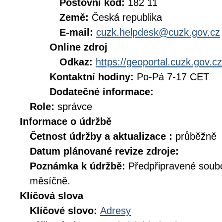
Poštovní kód:
182 11
Země:
Česká republika
E-mail:
cuzk.helpdesk@cuzk.gov.cz
Online zdroj
Odkaz:
https://geoportal.cuzk.gov.cz
Kontaktní hodiny:
Po-Pá 7-17 CET
Dodatečné informace:
Role:
správce
Informace o údržbě
Četnost údržby a aktualizace :
průběžně
Datum plánované revize zdroje:
Poznámka k údržbě:
Předpřipravené soub
měsíčně.
Klíčová slova
Klíčové slovo:
Adresy