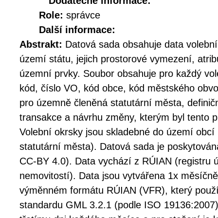
Dodatečné informace:
Role:
správce
Další informace:
Abstrakt:
Datová sada obsahuje data volební
území státu, jejich prostorové vymezení, atr
územní prvky. Soubor obsahuje pro každý vole
kód, číslo VO, kód obce, kód městského ob
pro územně členěná statutární města, definič
transakce a návrhu změny, kterým byl tento 
Volební okrsky jsou skladebné do území ob
statutární města). Datová sada je poskytována
CC-BY 4.0). Data vychází z RÚIAN (registru ú
nemovitostí). Data jsou vytvářena 1x měsíčn
výměnném formátu RÚIAN (VFR), který použí
standardu GML 3.2.1 (podle ISO 19136:2007)