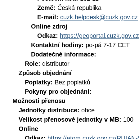
Země:
Česká republika
E-mail:
cuzk.helpdesk@cuzk.gov.cz
Online zdroj
Odkaz:
https://geoportal.cuzk.gov.cz
Kontaktní hodiny:
po-pá 7-17 CET
Dodatečné informace:
Role:
distributor
Způsob objednání
Poplatky:
Bez poplatků
Pokyny pro objednání:
Možnosti přenosu
Jednotky distribuce:
obce
Velikost přenosové jednotky v MB:
100
Online
Odkaz:
https://atom.cuzk.gov.cz/RUIA