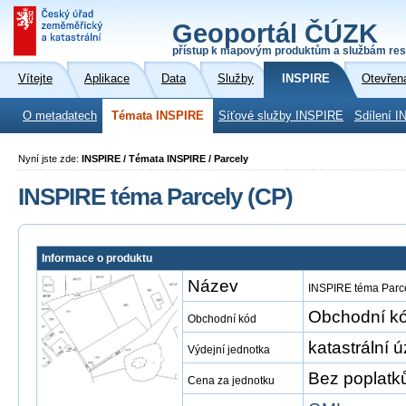
Geoportál ČÚZK
přístup k mapovým produktům a službám res
Vítejte
Aplikace
Data
Služby
INSPIRE
Otevřen
O metadatech
Témata INSPIRE
Síťové služby INSPIRE
Sdílení I
Nyní jste zde:
INSPIRE / Témata INSPIRE / Parcely
INSPIRE téma Parcely (CP)
Informace o produktu
Název
INSPIRE téma Parce
Obchodní kó
Obchodní kód
katastrální 
Výdejní jednotka
Bez poplatk
Cena za jednotku