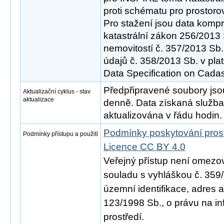
proti schématu pro prostoro
Pro stažení jsou data komp
katastrální zákon 256/2013 
nemovitostí č. 357/2013 Sb.
údajů č. 358/2013 Sb. v pl
Data Specification on Cadast
Předpřipravené soubory js
Aktualizační cyklus - stav
aktualizace
denně. Data získaná služ
aktualizována v řádu hodin.
Podmínky poskytování pros
Podmínky přístupu a použití
Licence CC BY 4.0
Veřejný přístup není omezo
souladu s vyhláškou č. 359/
územní identifikace, adres 
123/1998 Sb., o právu na in
prostředí.