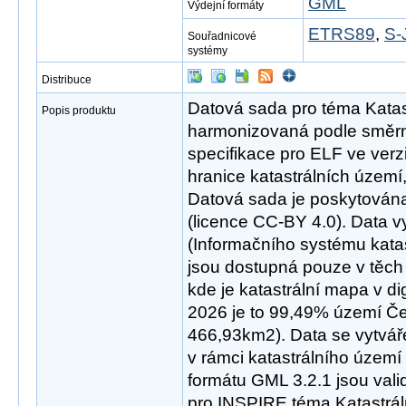
GML
Výdejní formáty
ETRS89
,
S-
Souřadnicové
systémy
Distribuce
Datová sada pro téma Katast
Popis produktu
harmonizovaná podle směrn
specifikace pro ELF ve verz
hranice katastrálních území, 
Datová sada je poskytována
(licence CC-BY 4.0). Data 
(Informačního systému katas
jsou dostupná pouze v těch 
kde je katastrální mapa v dig
2026 je to 99,49% území Česk
466,93km2). Data se vytvář
v rámci katastrálního území
formátu GML 3.2.1 jsou val
pro INSPIRE téma Katastráln