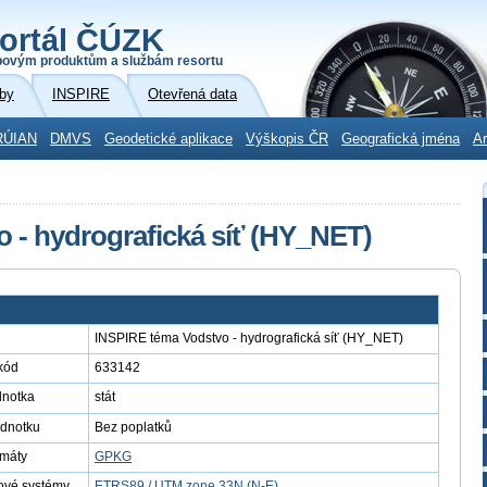
ortál ČÚZK
povým produktům a službám resortu
by
INSPIRE
Otevřená data
RÚIAN
DMVS
Geodetické aplikace
Výškopis ČR
Geografická jména
Ar
 - hydrografická síť (HY_NET)
INSPIRE téma Vodstvo - hydrografická síť (HY_NET)
kód
633142
dnotka
stát
ednotku
Bez poplatků
rmáty
GPKG
ové systémy
ETRS89 / UTM zone 33N (N-E)