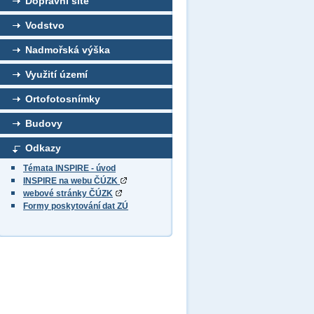
Dopravní sítě
Vodstvo
Nadmořská výška
Využití území
Ortofotosnímky
Budovy
Odkazy
Témata INSPIRE - úvod
INSPIRE na webu ČÚZK
webové stránky ČÚZK
Formy poskytování dat ZÚ