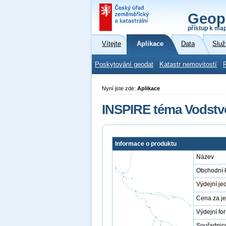
Geop
přístup k ma
Vítejte
Aplikace
Data
Služ
Poskytování geodat
Katastr nemovitostí
Nyní jste zde:
Aplikace
INSPIRE téma Vodstvo
Informace o produktu
Název
Obchodní 
Výdejní je
Cena za j
Výdejní fo
Souřadnic