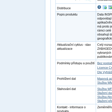
Distribuce
Popis produktu
Data INSPI
odpovídají
aplikačníh
má proto j
rámci celé
obsahují d
geografic
Aktualizační cyklus - stav
Celý rozsa
aktualizace
ZABAGED®. 
vybraných 
publikovány
Podmínky přístupu a použití
Bez popla
Licence C
Dle Vyhláš
Prohlížení dat
Mapová ap
Služba W
Stahování dat
Služba W
Stažení da
Služba At
Stažení př
Kontakt - informace o
Zeměměřick
produktu