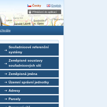
Česky
English
Přihlášení do aplikací
chiválie
Souřadnicové referenční
systémy
Zeměpisné soustavy
souřadnicových sítí
Zeměpisná jména
Územní správní jednotky
Adresy
Parcely