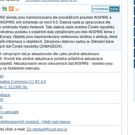
RE tématu jsou harmonizována dle prováděcích pravidel INSPIRE a
 INSPIRE xml schématu ve verzi 4.0. Datová sada je zpracována dle
o schématu Hydro-Network. Tato datová sada vodstva České republiky
ednotnou podobu s ostatními daty vytvářenými pro toto INSPIRE téma v
 Evropy. Objekty jsou reprezentovány vektorovou složkou s atributy, které
alší informace o objektech. Zdrojovou datovou sadou je Základní báze
kých dat České republiky (ZABAGED®).
h zdrojových dat je aktualizován dle cyklu plošné aktualizace
Kromě této plošné aktualizace probíhá průběžná aktualizace
objektů. Aktualizované verze odvozených dat INSPIRE - Vodstvo jsou
 ve čtvrtletním intervalu.
tků
reative Commons CC BY 4.0
ky č. 31/1995 Sb.
likace
MS
FS
t z adresáře
om
edpřipravených souborů - výběr nad mapou
ý úřad, e-mail:
ZU-obchod@cuzk.gov.cz