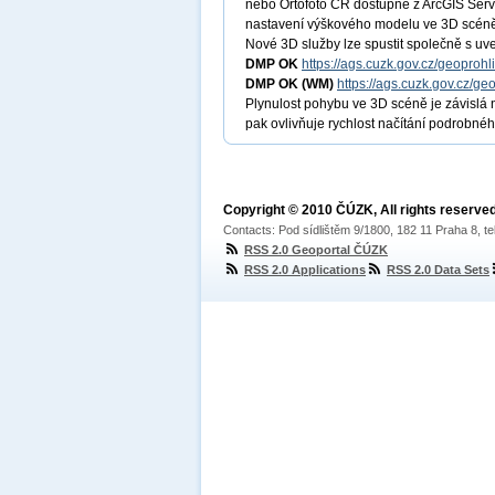
nebo Ortofoto ČR dostupné z ArcGIS Se
nastavení výškového modelu ve 3D scén
Nové 3D služby lze spustit společně s u
DMP OK
https://ags.cuzk.gov.cz/geopro
DMP OK
(WM)
https://ags.cuzk.gov.cz/
Plynulost pohybu ve 3D scéně je závislá n
pak ovlivňuje rychlost načítání podrobn
Copyright © 2010 ČÚZK, All rights reserved
Contacts: Pod sídlištěm 9/1800, 182 11 Praha 8, te
RSS 2.0 Geoportal ČÚZK
RSS 2.0 Applications
RSS 2.0 Data Sets