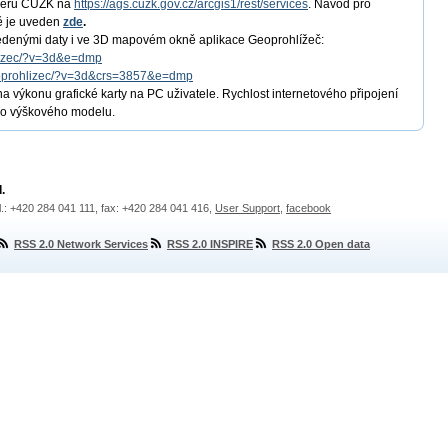
rveru ČÚZK na
https://ags.cuzk.gov.cz/arcgis1/rest/services
. Návod pro
ě je uveden
zde
.
vedenými daty i ve 3D mapovém okně aplikace Geoprohlížeč:
hlizec/?v=3d&e=dmp
geoprohlizec/?v=3d&crs=3857&e=dmp
a výkonu grafické karty na PC uživatele. Rychlost internetového připojení
ého výškového modelu.
.
l.: +420 284 041 111, fax: +420 284 041 416,
User Support
,
facebook
RSS 2.0 Network Services
RSS 2.0 INSPIRE
RSS 2.0 Open data