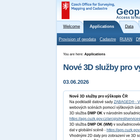
Geop
Access to ma
Welcome
Applications
Data
Provision of geodata
Cadastre
RUIAN
D
You are here:
Applications
Nové 3D služby pro 
03.06.2026
Nové 3D služby pro výškopis ČR
Na podkladě datové sady
ZABAGED® - V
webových scénách pomocí výškových údaj
3D služba
DMP OK
v národním souřadnico
https://ags.cuzk.gov.cz/arcgis/rest/servi
3D služba
DMP OK
(WM)
v souřadnicové
dat v globální scéně -
https://ags.cuzk.g
Vhodnými 2D daty pro zobrazení ve 3D sc