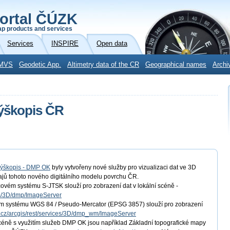
ortal ČÚZK
p products and services
Services
INSPIRE
Open data
MVS
Geodetic App.
Altimetry data of the CR
Geographical names
Archi
výškopis ČR
ýškopis - DMP OK
byly vytvořeny nové služby pro vizualizaci dat ve 3D
ů tohoto nového digitálního modelu povrchu ČR.
vém systému S-JTSK slouží pro zobrazení dat v lokální scéně -
ces/3D/dmp/ImageServer
m systému WGS 84 / Pseudo-Mercator (EPSG 3857) slouží pro zobrazení
ov.cz/arcgis/rest/services/3D/dmp_wm/ImageServer
éně s využitím služeb DMP OK jsou například Základní topografické mapy