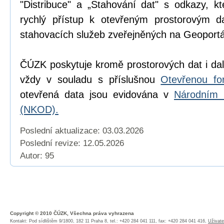
"Distribuce" a „Stahování dat" s odkazy, k
rychlý přístup k otevřeným prostorovým d
stahovacích služeb zveřejněných na Geoport
ČÚZK poskytuje kromě prostorových dat i dal
vždy v souladu s příslušnou
Otevřenou fo
otevřená data jsou evidována v
Národním 
(NKOD).
Poslední aktualizace: 03.03.2026
Poslední revize:
12.05.2026
Autor: 95
Copyright © 2010 ČÚZK, Všechna práva vyhrazena
Kontakt: Pod sídlištěm 9/1800, 182 11 Praha 8, tel.: +420 284 041 111, fax: +420 284 041 416,
Uživate