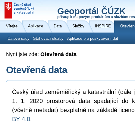
Geoportál ČÚZK
přístup k mapovým produktům a službám res
Vítejte
Aplikace
Data
Služby
INSPIRE
Otevřen
Datové sady
Stahovací služby
Aplikace pro poskytování dat
Nyní jste zde:
Otevřená data
Otevřená data
Český úřad zeměměřický a katastrální (dále 
1. 1. 2020 prostorová data spadající do 
(včetně metadat) bezplatně na základě licen
BY 4.0
.