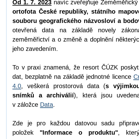
Od 1. 7. 2023
navíc zveřejňuje Zeměměřický
ortofota České republiky, státního mapov
souboru geografického názvosloví a bodo
otevřená data na základě novely zák
zeměměřictví a o změně a doplnění některýc
jeho zavedením.
To v praxi znamená, že resort ČÚZK poskyt
dat, bezplatně na základě jednotné licence
C
4.0
, veškerá prostorová data (
s výjimko
snímků a archiválií
), která jsou uvede
v záložce
Data
.
Zde je pro každou datovou sadu připrav
položek
"Informace o produktu"
, kter