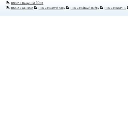
RSS 2.0 Geoportál ČÚZK
RSS 2.0 Aplikace
RSS 2.0 Datové sady
RSS 2.0 Síťové služby
RSS 2.0 INSPIRE