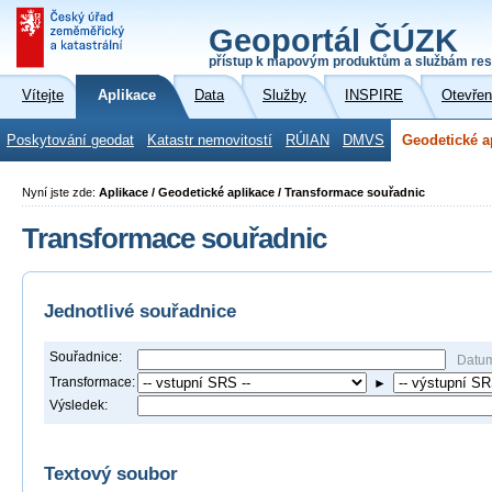
Geoportál ČÚZK
přístup k mapovým produktům a službám res
Vítejte
Aplikace
Data
Služby
INSPIRE
Otevřen
Poskytování geodat
Katastr nemovitostí
RÚIAN
DMVS
Geodetické a
Nyní jste zde:
Aplikace / Geodetické aplikace / Transformace souřadnic
Transformace souřadnic
Jednotlivé souřadnice
Souřadnice:
Datu
Transformace:
►
Výsledek:
Textový soubor