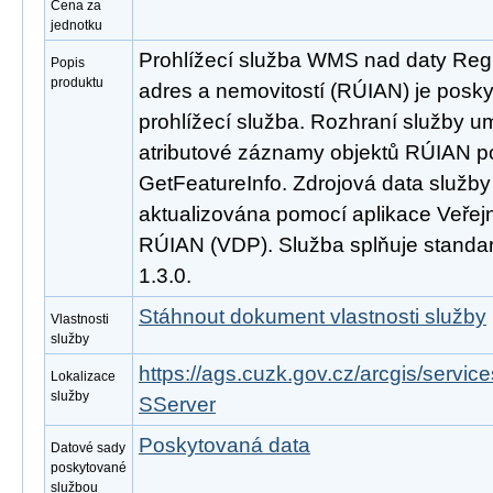
Cena za
jednotku
Prohlížecí služba WMS nad daty Regi
Popis
produktu
adres a nemovitostí (RÚIAN) je posk
prohlížecí služba. Rozhraní služby 
atributové záznamy objektů RÚIAN 
GetFeatureInfo. Zdrojová data služb
aktualizována pomocí aplikace Veřejn
RÚIAN (VDP). Služba splňuje stand
1.3.0.
Stáhnout dokument vlastnosti služby
Vlastnosti
služby
https://ags.cuzk.gov.cz/arcgis/ser
Lokalizace
služby
SServer
Poskytovaná data
Datové sady
poskytované
službou