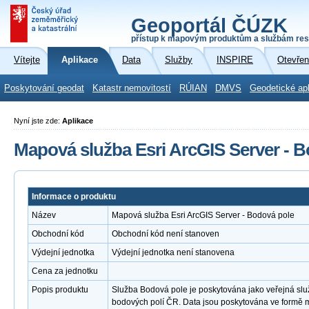
Geoportál ČÚZK
přístup k mapovým produktům a službám res
Vítejte
Aplikace
Data
Služby
INSPIRE
Otevřen
Poskytování geodat
Katastr nemovitostí
RÚIAN
DMVS
Geodetické ap
Nyní jste zde:
Aplikace
Mapová služba Esri ArcGIS Server - 
Informace o produktu
Název
Mapová služba Esri ArcGIS Server - Bodová pole
Obchodní kód
Obchodní kód není stanoven
Výdejní jednotka
Výdejní jednotka není stanovena
Cena za jednotku
Popis produktu
Služba Bodová pole je poskytována jako veřejná slu
bodových polí ČR. Data jsou poskytována ve formě