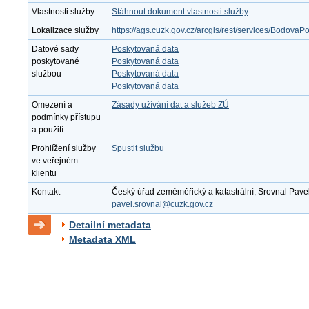
Vlastnosti služby
Stáhnout dokument vlastnosti služby
Lokalizace služby
https://ags.cuzk.gov.cz/arcgis/rest/services/Bodova
Datové sady
Poskytovaná data
poskytované
Poskytovaná data
službou
Poskytovaná data
Poskytovaná data
Omezení a
Zásady užívání dat a služeb ZÚ
podmínky přístupu
a použití
Prohlížení služby
Spustit službu
ve veřejném
klientu
Kontakt
Český úřad zeměměřický a katastrální, Srovnal Pavel, 
pavel.srovnal@cuzk.gov.cz
Detailní metadata
Metadata XML