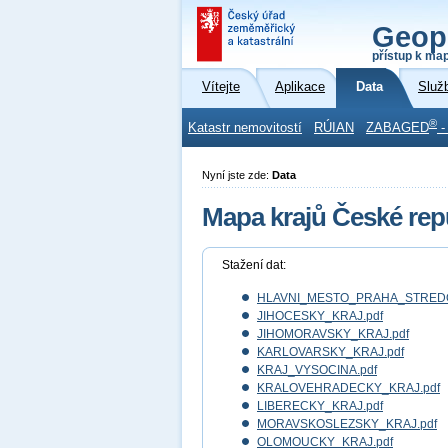
Geop
přístup k ma
Vítejte
Aplikace
Data
Služ
®
Katastr nemovitostí
RÚIAN
ZABAGED
-
Nyní jste zde:
Data
Mapa krajů České repu
Stažení dat:
HLAVNI_MESTO_PRAHA_STREDO
JIHOCESKY_KRAJ.pdf
JIHOMORAVSKY_KRAJ.pdf
KARLOVARSKY_KRAJ.pdf
KRAJ_VYSOCINA.pdf
KRALOVEHRADECKY_KRAJ.pdf
LIBERECKY_KRAJ.pdf
MORAVSKOSLEZSKY_KRAJ.pdf
OLOMOUCKY_KRAJ.pdf