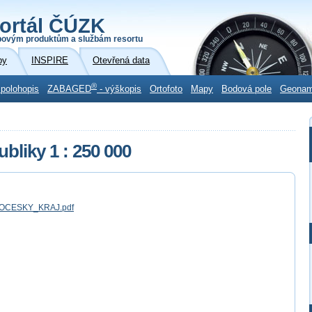
ortál ČÚZK
povým produktům a službám resortu
by
INSPIRE
Otevřená data
®
 polohopis
ZABAGED
- výškopis
Ortofoto
Mapy
Bodová pole
Geona
bliky 1 : 250 000
CESKY_KRAJ.pdf