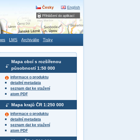
Česky
English
Přihlášení do aplikací
mes
LMS
Archiválie
Tisky
Mapa obcí s rozšířenou
působností
1:50 000
informace o produktu
detailní metadata
seznam dat ke stažení
atom PDF
Mapa krajů ČR
1:250 000
informace o produktu
detailní metadata
seznam dat ke stažení
atom PDF