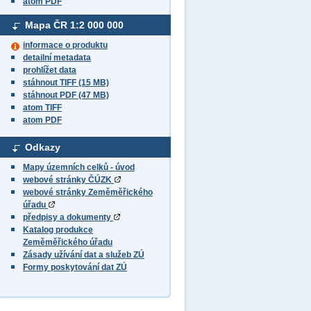
atom PDF
Mapa ČR
1:2 000 000
informace o produktu
detailní metadata
prohlížet data
stáhnout TIFF (15 MB)
stáhnout PDF (47 MB)
atom TIFF
atom PDF
Odkazy
Mapy územních celků - úvod
webové stránky ČÚZK
webové stránky Zeměměřického
úřadu
předpisy a dokumenty
Katalog produkce
Zeměměřického úřadu
Zásady užívání dat a služeb ZÚ
Formy poskytování dat ZÚ