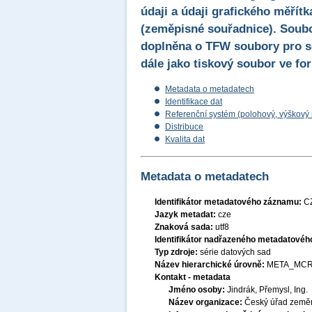
údaji a údaji grafického měřítk
(zeměpisné souřadnice). Soubo
doplněna o TFW soubory pro 
dále jako tiskový soubor ve fo
Metadata o metadatech
Identifikace dat
Referenční systém (polohový, výškový
Distribuce
Kvalita dat
Metadata o metadatech
Identifikátor metadatového záznamu:
C
Jazyk metadat:
cze
Znaková sada:
utf8
Identifikátor nadřazeného metadatové
Typ zdroje:
série datových sad
Název hierarchické úrovně:
META_MCR
Kontakt - metadata
Jméno osoby:
Jindrák, Přemysl, Ing.
Název organizace:
Český úřad zeměm