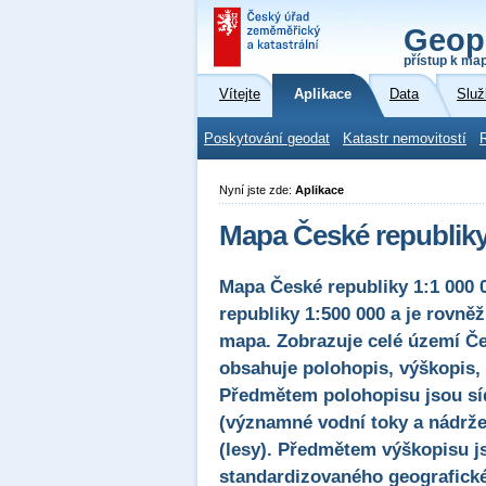
Geop
přístup k ma
Vítejte
Aplikace
Data
Služ
Poskytování geodat
Katastr nemovitostí
Nyní jste zde:
Aplikace
Mapa České republiky 
Mapa České republiky 1:1 000
republiky 1:500 000 a je rovn
mapa. Zobrazuje celé území Č
obsahuje polohopis, výškopis, 
Předmětem polohopisu jsou sídl
(významné vodní toky a nádrže)
(lesy). Předmětem výškopisu j
standardizovaného geografické