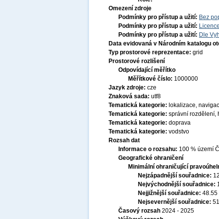
Omezení zdroje
Podmínky pro přístup a užití:
Bez po
Podmínky pro přístup a užití:
Licenc
Podmínky pro přístup a užití:
Dle Vyh
Data evidovaná v Národním katalogu o
Typ prostorové reprezentace:
grid
Prostorové rozlišení
Odpovídající měřítko
Měřítkové číslo:
1000000
Jazyk zdroje:
cze
Znaková sada:
utf8
Tematická kategorie:
lokalizace, naviga
Tematická kategorie:
správní rozdělení,
Tematická kategorie:
doprava
Tematická kategorie:
vodstvo
Rozsah dat
Informace o rozsahu:
100 % území Če
Geografické ohraničení
Minimální ohraničující pravoúhel
Nejzápadnější souřadnice:
1
Nejvýchodnější souřadnice:
Nejjižnější souřadnice:
48.55
Nejsevernější souřadnice:
51
Časový rozsah
2024 - 2025