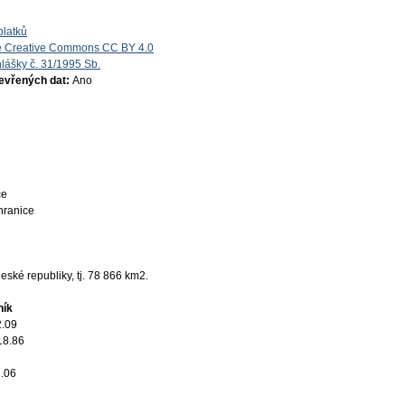
platků
e Creative Commons CC BY 4.0
lášky č. 31/1995 Sb.
tevřených dat:
Ano
ce
 hranice
ské republiky, tj. 78 866 km2.
ník
2.09
18.86
.06