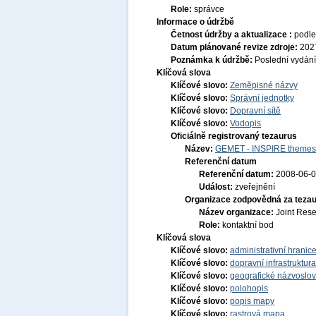
Role:
správce
Informace o údržbě
Četnost údržby a aktualizace :
podle
Datum plánované revize zdroje:
202
Poznámka k údržbě:
Poslední vydání
Klíčová slova
Klíčové slovo:
Zeměpisné názvy
Klíčové slovo:
Správní jednotky
Klíčové slovo:
Dopravní sítě
Klíčové slovo:
Vodopis
Oficiálně registrovaný tezaurus
Název:
GEMET - INSPIRE themes,
Referenční datum
Referenční datum:
2008-06-
Událost:
zveřejnění
Organizace zodpovědná za tezau
Název organizace:
Joint Res
Role:
kontaktní bod
Klíčová slova
Klíčové slovo:
administrativní hranic
Klíčové slovo:
dopravní infrastruktura
Klíčové slovo:
geografické názvoslov
Klíčové slovo:
polohopis
Klíčové slovo:
popis mapy
Klíčové slovo:
rastrová mapa