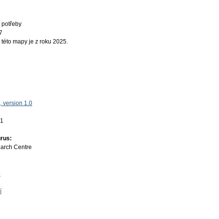
 potřeby
7
 této mapy je z roku 2025.
 version 1.0
01
rus:
earch Centre
e
í