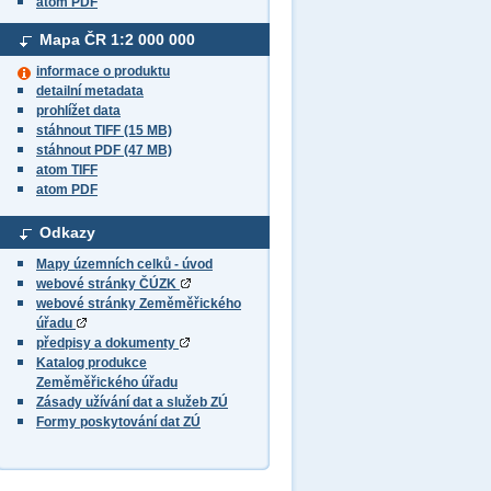
atom PDF
Mapa ČR
1:2 000 000
informace o produktu
detailní metadata
prohlížet data
stáhnout TIFF (15 MB)
stáhnout PDF (47 MB)
atom TIFF
atom PDF
Odkazy
Mapy územních celků - úvod
webové stránky ČÚZK
webové stránky Zeměměřického
úřadu
předpisy a dokumenty
Katalog produkce
Zeměměřického úřadu
Zásady užívání dat a služeb ZÚ
Formy poskytování dat ZÚ