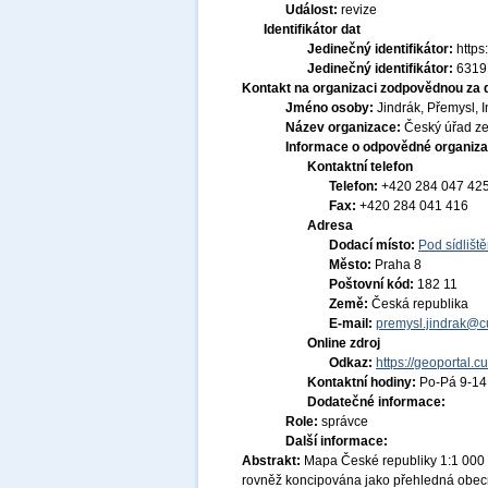
Událost:
revize
Identifikátor dat
Jedinečný identifikátor:
http
Jedinečný identifikátor:
6319
Kontakt na organizaci zodpovědnou za 
Jméno osoby:
Jindrák, Přemysl, I
Název organizace:
Český úřad ze
Informace o odpovědné organiza
Kontaktní telefon
Telefon:
+420 284 047 42
Fax:
+420 284 041 416
Adresa
Dodací místo:
Pod sídlišt
Město:
Praha 8
Poštovní kód:
182 11
Země:
Česká republika
E-mail:
premysl.jindrak@c
Online zdroj
Odkaz:
https://geoportal.c
Kontaktní hodiny:
Po-Pá 9-1
Dodatečné informace:
Role:
správce
Další informace:
Abstrakt:
Mapa České republiky 1:1 000
rovněž koncipována jako přehledná obe