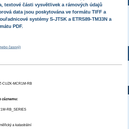
a, textové části vysvětlivek a rámových údajů
rová data jsou poskytována ve formátu TIFF a
souřadnicové systémy S-JTSK a ETRS89-TM33N a
rmátu PDF.
 nebo časový)
Z-CUZK-MCR1M-RB
ho záznamu:
1M-RB_SERIES
ěřický a katastrální