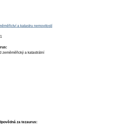
ěměřictví a katastru nemovitostí
01
rus:
d zeměměřický a katastrální
dpovědná za tezaurus: