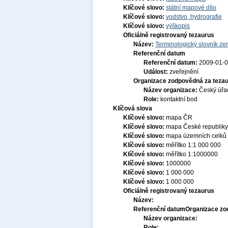
Klíčové slovo:
státní mapové dílo
Klíčové slovo:
vodstvo, hydrografie
Klíčové slovo:
výškopis
Oficiálně registrovaný tezaurus
Název:
Terminologický slovník zem
Referenční datum
Referenční datum:
2009-01-
Událost:
zveřejnění
Organizace zodpovědná za tezau
Název organizace:
Český úřa
Role:
kontaktní bod
Klíčová slova
Klíčové slovo:
mapa ČR
Klíčové slovo:
mapa České republiky
Klíčové slovo:
mapa územních celků
Klíčové slovo:
měřítko 1:1 000 000
Klíčové slovo:
měřítko 1:1000000
Klíčové slovo:
1000000
Klíčové slovo:
1 000 000
Klíčové slovo:
1 000 000
Oficiálně registrovaný tezaurus
Název:
Referenční datum
Organizace zo
Název organizace:
Role: