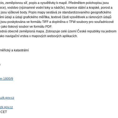
pis, zeměpisnou síť, popis a vysvětlivky k mapě. Předmětem polohopisu jsou
nice), vodstvo (významné vodní toky a nádrže), hranice státní a krajské, porost a
 jsou výškové body. Popis mapy sestává ze standardizovaného geografického
mi údaji a údaji grafického měřítka, textové části vysvětlivek a rámových údajů
 jsou poskytována ve formátu TIFF a doplněna o TFW soubory pro souřadnicové
ako tiskový soubor ve formátu PDF.
edná obecně zeměpisná mapa. Zobrazuje celé území České republiky na jednom
jako navigační vrstva v mapových webových aplikacích.
ěřický a katastrální
5
ěm 1800/9
uzk.gov.cz
uzk.gov.cz
4 CET