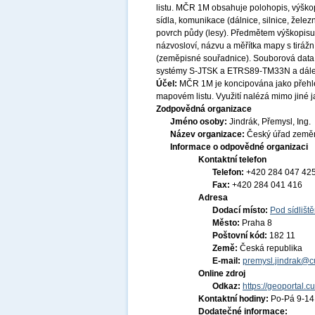
listu. MČR 1M obsahuje polohopis, výško
sídla, komunikace (dálnice, silnice, želez
povrch půdy (lesy). Předmětem výškopisu
názvosloví, názvu a měřítka mapy s tirážní
(zeměpisné souřadnice). Souborová data
systémy S-JTSK a ETRS89-TM33N a dále j
Účel:
MČR 1M je koncipována jako přehl
mapovém listu. Využití nalézá mimo jiné 
Zodpovědná organizace
Jméno osoby:
Jindrák, Přemysl, Ing.
Název organizace:
Český úřad zeměm
Informace o odpovědné organizaci
Kontaktní telefon
Telefon:
+420 284 047 42
Fax:
+420 284 041 416
Adresa
Dodací místo:
Pod sídlišt
Město:
Praha 8
Poštovní kód:
182 11
Země:
Česká republika
E-mail:
premysl.jindrak@c
Online zdroj
Odkaz:
https://geoportal.c
Kontaktní hodiny:
Po-Pá 9-1
Dodatečné informace: