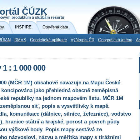
ortál ČÚZK
povým produktům a službám resortu
by
INSPIRE
Otevřená data
RÚIAN
DMVS
Geodetické aplikace
Výškopis ČR
Geografická jména
Ar
1 : 1 000 000
 000 (MČR 1M) obsahově navazuje na Mapu České
ěž koncipována jako přehledná obecně zeměpisná
eské republiky na jednom mapovém listu. MČR 1M
zeměpisnou síť, popis a vysvětlivky k mapě.
a, komunikace (dálnice, silnice, železnice), vodstvo
, hranice státní a krajské, porost a povrch půdy
sou výškové body. Popis mapy sestává ze
ho názvosloví, názvu a měřítka mapy s tirážními