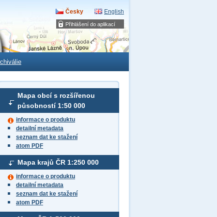
Česky
English
Přihlášení do aplikací
chiválie
Mapa obcí s rozšířenou
působností
1:50 000
informace o produktu
detailní metadata
seznam dat ke stažení
atom PDF
Mapa krajů ČR
1:250 000
informace o produktu
detailní metadata
seznam dat ke stažení
atom PDF