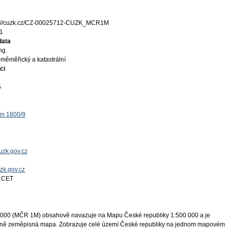
s://cuzk.cz/CZ-00025712-CUZK_MCR1M
1
data
ng.
měměřický a katastrální
ci
5
ěm 1800/9
uzk.gov.cz
uzk.gov.cz
4 CET
 000 (MČR 1M) obsahově navazuje na Mapu České republiky 1:500 000 a je
cně zeměpisná mapa. Zobrazuje celé území České republiky na jednom mapovém