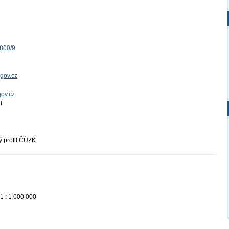
1800/9
gov.cz
gov.cz
T
 profil ČÚZK
1 : 1 000 000