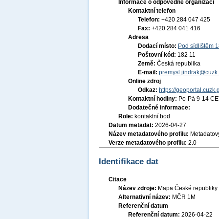
Informace o odpovědné organizaci
Kontaktní telefon
Telefon:
+420 284 047 425
Fax:
+420 284 041 416
Adresa
Dodací místo:
Pod sídlištěm 
Poštovní kód:
182 11
Země:
Česká republika
E-mail:
premysl.jindrak@cuzk.
Online zdroj
Odkaz:
https://geoportal.cuzk.
Kontaktní hodiny:
Po-Pá 9-14 CE
Dodatečné informace:
Role:
kontaktní bod
Datum metadat:
2026-04-27
Název metadatového profilu:
Metadatový
Verze metadatového profilu:
2.0
Identifikace dat
Citace
Název zdroje:
Mapa České republiky 
Alternativní název:
MČR 1M
Referenční datum
Referenční datum:
2026-04-22