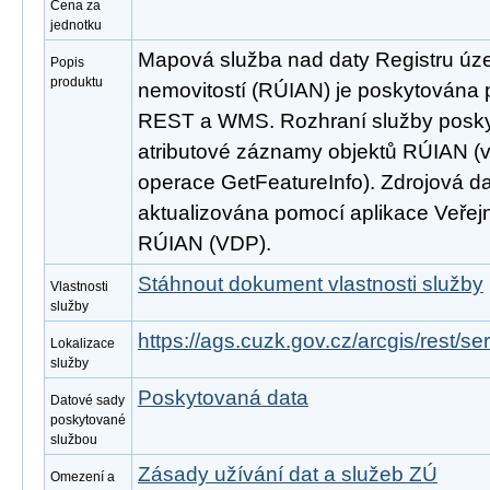
Cena za
jednotku
Mapová služba nad daty Registru úze
Popis
produktu
nemovitostí (RÚIAN) je poskytována p
REST a WMS. Rozhraní služby poskyt
atributové záznamy objektů RÚIAN 
operace GetFeatureInfo). Zdrojová d
aktualizována pomocí aplikace Veřejn
RÚIAN (VDP).
Stáhnout dokument vlastnosti služby
Vlastnosti
služby
https://ags.cuzk.gov.cz/arcgis/rest/
Lokalizace
služby
Poskytovaná data
Datové sady
poskytované
službou
Zásady užívání dat a služeb ZÚ
Omezení a