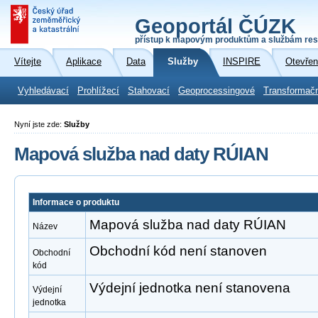
Geoportál ČÚZK
přístup k mapovým produktům a službám res
Vítejte
Aplikace
Data
Služby
INSPIRE
Otevřen
Vyhledávací
Prohlížecí
Stahovací
Geoprocessingové
Transformač
Nyní jste zde:
Služby
Mapová služba nad daty RÚIAN
Informace o produktu
Mapová služba nad daty RÚIAN
Název
Obchodní kód není stanoven
Obchodní
kód
Výdejní jednotka není stanovena
Výdejní
jednotka