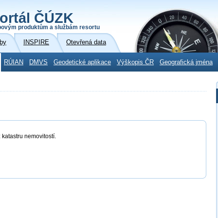
ortál ČÚZK
povým produktům a službám resortu
by
INSPIRE
Otevřená data
RÚIAN
DMVS
Geodetické aplikace
Výškopis ČR
Geografická jména
 katastru nemovitostí.