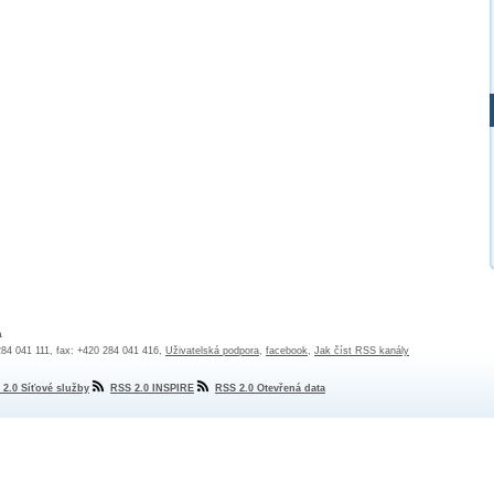
a
 284 041 111, fax: +420 284 041 416,
Uživatelská podpora
,
facebook
,
Jak číst RSS kanály
 2.0 Síťové služby
RSS 2.0 INSPIRE
RSS 2.0 Otevřená data