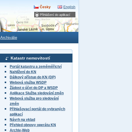
Česky
English
Přihlášení do aplikací
Archiválie
Katastr nemovitostí
Portál katastru a zeměměřictví
Nahlížení do KN
Dálkový přístup do KN (DP)
Webová služba WSDP
Žádost o účet do DP a WSDP
Aplikace Služba sledování změn
Webová služba pro sledování
změn
Přihlašovací portál do vybraných
aplikací
Návrh na vklad
Přehled obnovy operátu KN
Archiv-Web