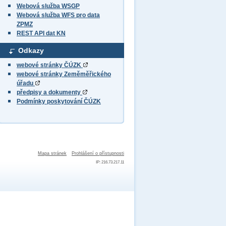
Webová služba WSGP
Webová služba WFS pro data
ZPMZ
REST API dat KN
Odkazy
webové stránky ČÚZK
webové stránky Zeměměřického
úřadu
předpisy a dokumenty
Podmínky poskytování ČÚZK
Mapa stránek
Prohlášení o přístupnosti
IP: 216.73.217.11