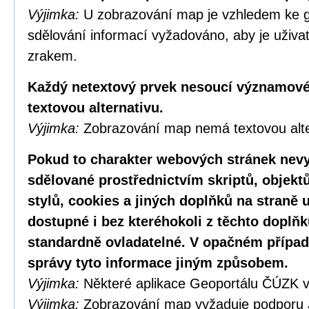
Výjimka:
U zobrazování map je vzhledem ke g
sdělování informací vyžadováno, aby je uživa
zrakem.
Každý netextový prvek nesoucí významové
textovou alternativu.
Výjimka:
Zobrazování map nemá textovou alte
Pokud to charakter webových stránek nevy
sdělované prostřednictvím skriptů, objekt
stylů, cookies a jiných doplňků na straně u
dostupné i bez kteréhokoli z těchto doplňk
standardně ovladatelné. V opačném případ
správy tyto informace jiným způsobem.
Výjimka:
Některé aplikace Geoportálu ČÚZK v
Výjimka:
Zobrazování map vyžaduje podporu 