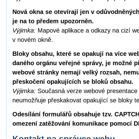
Nová okna se otevírají jen v odůvodněných
je na to předem upozorněn.
Výjimka:
Mapové aplikace a odkazy na cizí we
v novém okně.
Bloky obsahu, které se opakují na více w
daného orgánu veřejné správy, je možné p
webové stránky nemají velký rozsah, nemus
přeskočení opakujících se bloků obsahu.
Výjimka:
Současná verze webové presentace
neumožňuje přeskakovat opakující se bloky te
Odesílání formulářů obsahuje tzv. CAPTC
omezení zatěžování komunikace pomocí D
Kontakt na správce webu