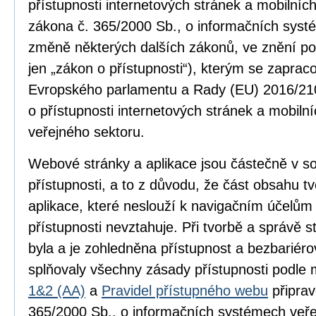
přístupnosti internetových stránek a mobilníc
zákona č. 365/2000 Sb., o informačních syst
změně některých dalších zákonů, ve znění po
jen „zákon o přístupnosti“), kterým se zapra
Evropského parlamentu a Rady (EU) 2016/210
o přístupnosti internetových stránek a mobilní
veřejného sektoru.
Webové stránky a aplikace jsou částečně v 
přístupnosti, a to z důvodu, že část obsahu 
aplikace, které neslouží k navigačním účelům
přístupnosti nevztahuje. Při tvorbě a správě
byla a je zohledněna přístupnost a bezbariér
splňovaly všechny zásady přístupnosti podle
1&2 (AA)
a
Pravidel přístupného webu
připrav
365/2000 Sb., o informačních systémech veře