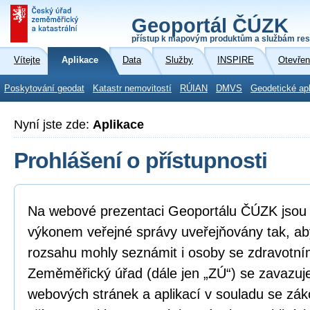
Geoportál ČÚZK
přístup k mapovým produktům a službám res
Vítejte
Aplikace
Data
Služby
INSPIRE
Otevřen
Poskytování geodat
Katastr nemovitostí
RÚIAN
DMVS
Geodetické ap
Nyní jste zde:
Aplikace
Prohlášení o přístupnosti
Na webové prezentaci Geoportálu ČÚZK jsou i
výkonem veřejné správy uveřejňovány tak, ab
rozsahu mohly seznámit i osoby se zdravotní
Zeměměřický úřad (dále jen „ZÚ“) se zavazuje
webových stránek a aplikací v souladu se zá