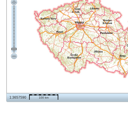
1:3657590
100 km