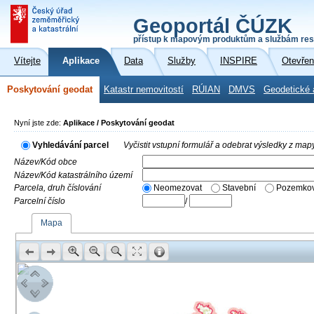
Geoportál ČÚZK
přístup k mapovým produktům a službám res
Vítejte
Aplikace
Data
Služby
INSPIRE
Otevřen
Poskytování geodat
Katastr nemovitostí
RÚIAN
DMVS
Geodetické 
Nyní jste zde:
Aplikace / Poskytování geodat
Vyhledávání parcel
Vyčistit vstupní formulář a odebrat výsledky z map
Název/Kód obce
Název/Kód katastrálního území
Parcela, druh číslování
Neomezovat
Stavební
Pozemkov
Parcelní číslo
/
Mapa