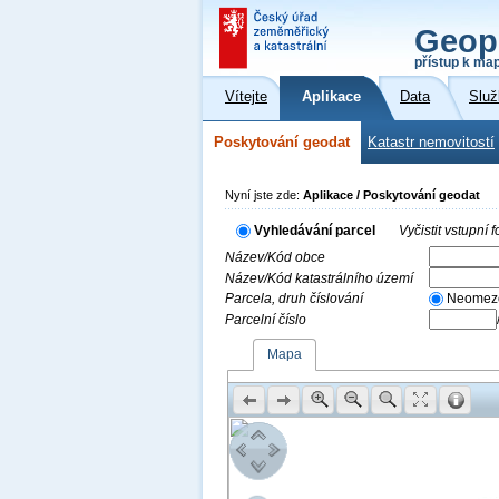
Geop
přístup k ma
Vítejte
Aplikace
Data
Služ
Poskytování geodat
Katastr nemovitostí
Nyní jste zde:
Aplikace / Poskytování geodat
Vyhledávání parcel
Vyčistit vstupní
Název/Kód obce
Název/Kód katastrálního území
Parcela, druh číslování
Neomez
Parcelní číslo
Mapa