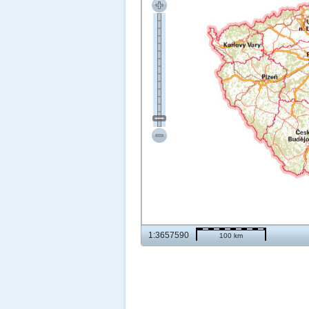
1:3657590
100 km