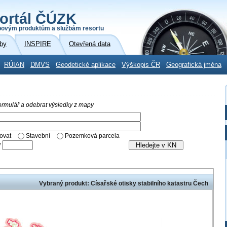
ortál ČÚZK
povým produktům a službám resortu
by
INSPIRE
Otevřená data
RÚIAN
DMVS
Geodetické aplikace
Výškopis ČR
Geografická jména
 formulář a odebrat výsledky z mapy
ovat
Stavební
Pozemková parcela
/
Vybraný produkt: Císařské otisky stabilního katastru Čech