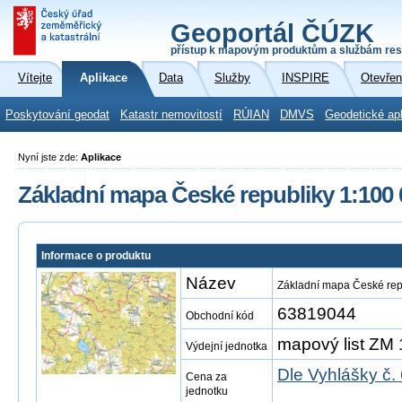
Geoportál ČÚZK
přístup k mapovým produktům a službám res
Vítejte
Aplikace
Data
Služby
INSPIRE
Otevřen
Poskytování geodat
Katastr nemovitostí
RÚIAN
DMVS
Geodetické ap
Nyní jste zde:
Aplikace
Základní mapa České republiky 1:100 
Informace o produktu
Název
Základní mapa České rep
63819044
Obchodní kód
mapový list ZM 
Výdejní jednotka
Dle Vyhlášky č.
Cena za
jednotku