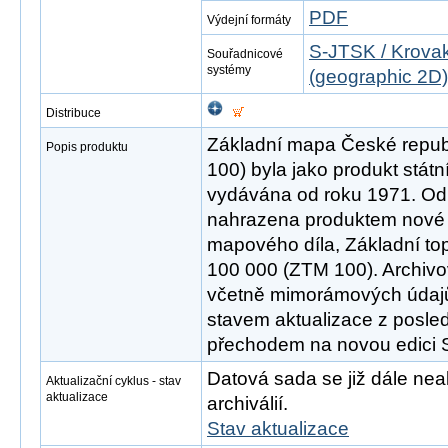
PDF
Výdejní formáty
S-JTSK / Krovak
Souřadnicové
systémy
(geographic 2D)
Distribuce
Základní mapa České republ
Popis produktu
100) byla jako produkt stát
vydávána od roku 1971. Od 
nahrazena produktem nové 
mapového díla, Základní to
100 000 (ZTM 100). Archivo
včetně mimorámových údajů
stavem aktualizace z posle
přechodem na novou edici
Datová sada se již dále neak
Aktualizační cyklus - stav
aktualizace
archiválií.
Stav aktualizace