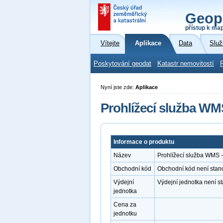
Geop
přístup k ma
Vítejte
Aplikace
Data
Služ
Poskytování geodat
Katastr nemovitostí
Nyní jste zde:
Aplikace
Prohlížecí služba W
Informace o produktu
Název
Prohlížecí služba WMS
Obchodní kód
Obchodní kód není stan
Výdejní
Výdejní jednotka není 
jednotka
Cena za
jednotku