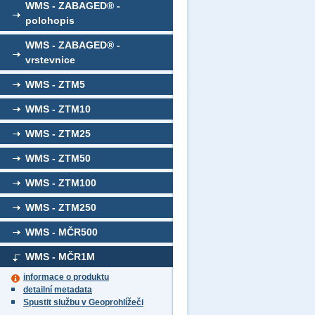
WMS - ZABAGED® -
polohopis
WMS - ZABAGED® -
vrstevnice
WMS - ZTM5
WMS - ZTM10
WMS - ZTM25
WMS - ZTM50
WMS - ZTM100
WMS - ZTM250
WMS - MČR500
WMS - MČR1M
informace o produktu
detailní metadata
Spustit službu v Geoprohlížeči