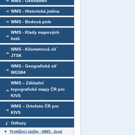
WMS - Geonames
WMS - Historická jména
WMS - Bodová pole
WMS - Klady mapových
listů
WMS - Kilometrová síť
JTSK
WMS - Geografická síť
WGS84
WMS – Základní
topografické mapy ČR pro
KIVS
WMS – Ortofoto ČR pro
KIVS
Odkazy
Prohlížecí služby - WMS - úvod