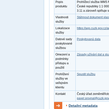
Popis
Prohlížecí služba WMS 
produktu
České republiky 1:1 000
3.11 a zároveň splňuje 
Vlastnosti
Stáhnout dokument vlast
služby
Lokalizace
https://ags.cuzk.gov.c
služby
Datové sady
Poskytovaná data
poskytované
službou
Omezení a
Zásady užívání dat a sl
podmínky
přístupu a
použití
Prohlížení
Spustit službu
služby ve
veřejném
klientu
Kontakt
Český úřad zeměměřický a
pavel.srovnal@cuzk.gov
Detailní metadata