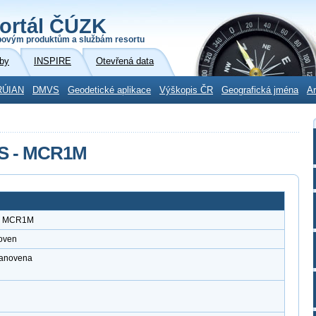
ortál ČÚZK
povým produktům a službám resortu
by
INSPIRE
Otevřená data
RÚIAN
DMVS
Geodetické aplikace
Výškopis ČR
Geografická jména
Ar
MS - MCR1M
 - MCR1M
oven
stanovena