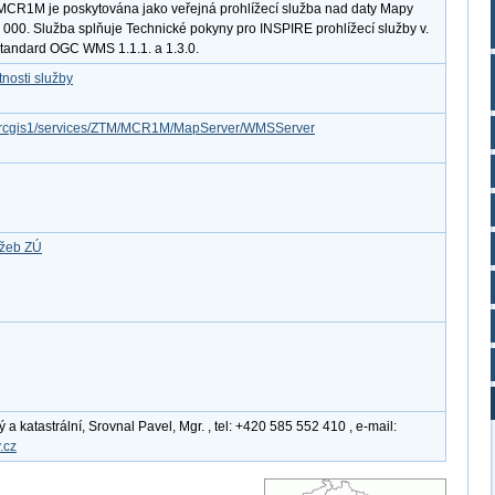
MCR1M je poskytována jako veřejná prohlížecí služba nad daty Mapy
 000. Služba splňuje Technické pokyny pro INSPIRE prohlížecí služby v.
standard OGC WMS 1.1.1. a 1.3.0.
nosti služby
z/arcgis1/services/ZTM/MCR1M/MapServer/WMSServer
užeb ZÚ
 katastrální, Srovnal Pavel, Mgr. , tel: +420 585 552 410 , e-mail:
.cz