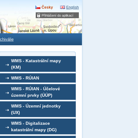
Česky
English
Přihlášení do aplikací
chiválie
WMS - Katastrální mapy
(KM)
WMS - RÚIAN
WMS - RÚIAN - Účelové
územní prvky (ÚÚP)
WMS - Územní jednotky
(UX)
WMS - Digitalizace
katastrální mapy (DG)