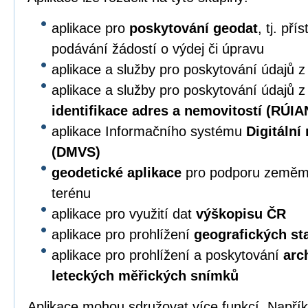
aplikace pro
poskytování geodat
, tj. př
podávání žádostí o výdej či úpravu
aplikace a služby pro poskytování údajů 
aplikace a služby pro poskytování údajů 
identifikace adres a nemovitostí (RÚIA
aplikace Informačního systému
Digitální
(DMVS)
geodetické aplikace
pro podporu zeměmě
terénu
aplikace pro využití dat
výškopisu ČR
aplikace pro prohlížení
geografických s
aplikace pro prohlížení a poskytování
arc
leteckých měřických snímků
Aplikace mohou sdružovat více funkcí. Napří