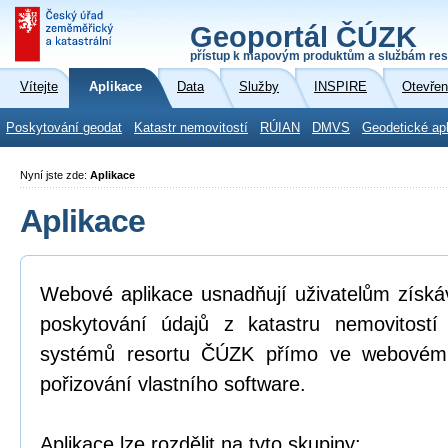
Geoportál ČÚZK
přístup k mapovým produktům a službám res
Vítejte
Aplikace
Data
Služby
INSPIRE
Otevřen
Poskytování geodat
Katastr nemovitostí
RÚIAN
DMVS
Geodetické ap
Nyní jste zde:
Aplikace
Aplikace
Webové aplikace usnadňují uživatelům získá
poskytování údajů z katastru nemovitostí
systémů resortu ČÚZK přímo ve webovém p
pořizování vlastního software.
Aplikace lze rozdělit na tyto skupiny: