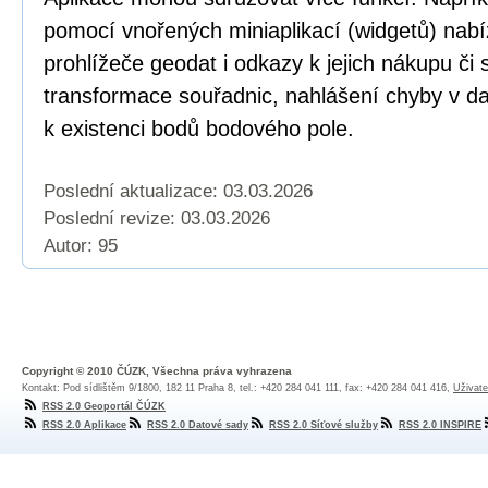
pomocí vnořených miniaplikací (widgetů) nabí
prohlížeče geodat i odkazy k jejich nákupu či
transformace souřadnic, nahlášení chyby v dat
k existenci bodů bodového pole.
Poslední aktualizace: 03.03.2026
Poslední revize:
03.03.2026
Autor: 95
Copyright © 2010 ČÚZK, Všechna práva vyhrazena
Kontakt: Pod sídlištěm 9/1800, 182 11 Praha 8, tel.: +420 284 041 111, fax: +420 284 041 416,
Uživate
RSS 2.0 Geoportál ČÚZK
RSS 2.0 Aplikace
RSS 2.0 Datové sady
RSS 2.0 Síťové služby
RSS 2.0 INSPIRE