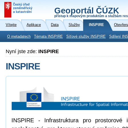
Geoportál ČÚZK
přístup k mapovým produktům a službám res
Vítejte
Aplikace
Data
Služby
INSPIRE
Otevřen
O metadatech
Témata INSPIRE
Síťové služby INSPIRE
Sdílení IN
Nyní jste zde:
INSPIRE
INSPIRE
INSPIRE - Infrastruktura pro prostorové