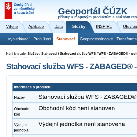
Geoportál ČÚZK
přístup k mapovým produktům a službám res
Vítejte
Aplikace
Data
Služby
INSPIRE
Otevřen
Vyhledávací
Prohlížecí
Stahovací
Geoprocessingové
Transforma
Nyní jste zde:
Služby / Stahovací / Stahovací služby WFS / WFS - ZABAGED® - po
Stahovací služba WFS - ZABAGED® -
Informace o produktu
Stahovací služba WFS - ZABAGED® 
Název
Obchodní kód není stanoven
Obchodní
kód
Výdejní jednotka není stanovena
Výdejní
jednotka