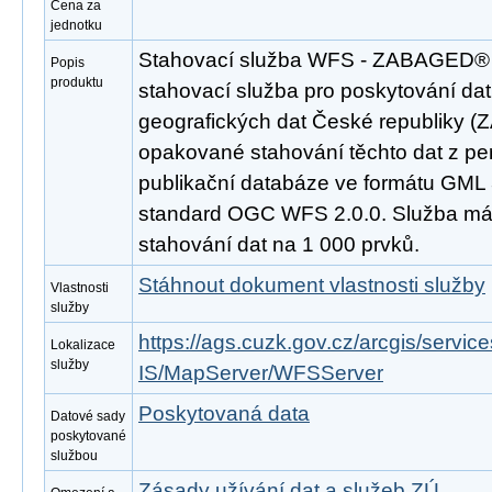
Cena za
jednotku
Stahovací služba WFS - ZABAGED®
Popis
produktu
stahovací služba pro poskytování da
geografických dat České republiky 
opakované stahování těchto dat z pe
publikační databáze ve formátu GML 
standard OGC WFS 2.0.0. Služba m
stahování dat na 1 000 prvků.
Stáhnout dokument vlastnosti služby
Vlastnosti
služby
https://ags.cuzk.gov.cz/arcgis/se
Lokalizace
služby
IS/MapServer/WFSServer
Poskytovaná data
Datové sady
poskytované
službou
Zásady užívání dat a služeb ZÚ