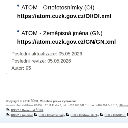
ATOM - Ortofotosnímky (OI)
https://atom.cuzk.gov.cz/OI/OI.xml
ATOM - Zeměpisná jména (GN)
https://atom.cuzk.gov.cz/GN/GN.xml
Poslední aktualizace: 05.05.2026
Poslední revize:
05.05.2026
Autor: 95
Copyright © 2010 ČÚZK, Všechna práva vyhrazena
Kontakt: Pod sídlištěm 9/1800, 182 11 Praha 8, tel.: +420 284 041 111, fax: +420 284 041 416,
Uživate
RSS 2.0 Geoportál ČÚZK
RSS 2.0 Aplikace
RSS 2.0 Datové sady
RSS 2.0 Síťové služby
RSS 2.0 INSPIRE