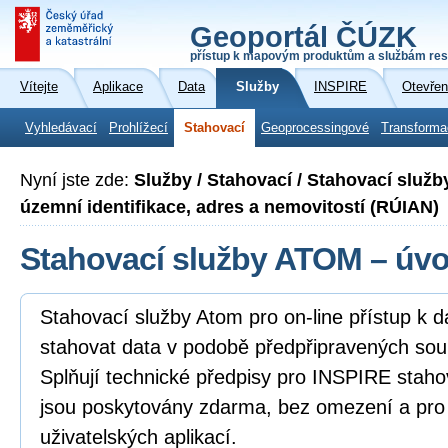
Geoportál ČÚZK
přístup k mapovým produktům a službám res
Vítejte
Aplikace
Data
Služby
INSPIRE
Otevřen
Vyhledávací
Prohlížecí
Stahovací
Geoprocessingové
Transforma
Nyní jste zde:
Služby / Stahovací / Stahovací služ
územní identifikace, adres a nemovitostí (RÚIAN)
Stahovací služby ATOM – úv
Stahovací služby Atom pro on-line přístup k 
stahovat data v podobě předpřipravených sou
Splňují technické předpisy pro INSPIRE staho
jsou poskytovány zdarma, bez omezení a pro
uživatelských aplikací.