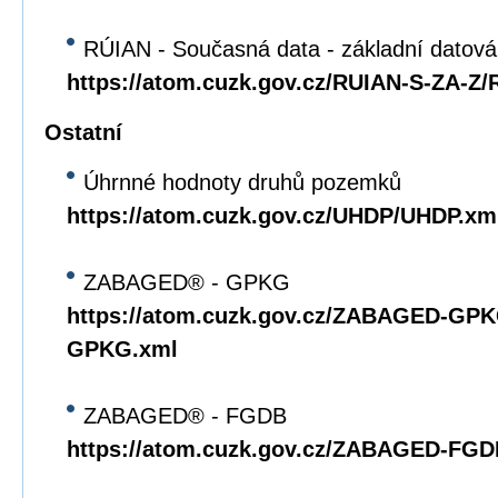
RÚIAN - Současná data - základní datov
https://atom.cuzk.gov.cz/RUIAN-S-ZA-Z
Ostatní
Úhrnné hodnoty druhů pozemků
https://atom.cuzk.gov.cz/UHDP/UHDP.xm
ZABAGED® - GPKG
https://atom.cuzk.gov.cz/ZABAGED-G
GPKG.xml
ZABAGED® - FGDB
https://atom.cuzk.gov.cz/ZABAGED-F