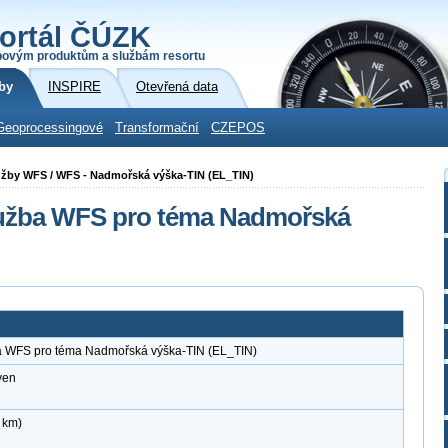
ortál ČÚZK
povým produktům a službám resortu
by
INSPIRE
Otevřená data
Geoprocessingové
Transformační
CZEPOS
služby WFS / WFS - Nadmořská výška-TIN (EL_TIN)
lužba WFS pro téma Nadmořská
a WFS pro téma Nadmořská výška-TIN (EL_TIN)
ven
 km)