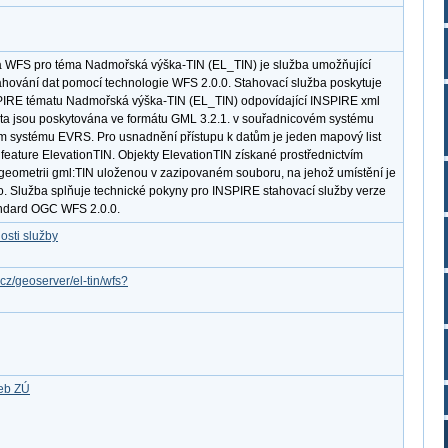
a WFS pro téma Nadmořská výška-TIN (EL_TIN) je služba umožňující
hování dat pomocí technologie WFS 2.0.0. Stahovací služba poskytuje
IRE tématu Nadmořská výška-TIN (EL_TIN) odpovídající INSPIRE xml
ata jsou poskytována ve formátu GML 3.2.1. v souřadnicovém systému
systému EVRS. Pro usnadnění přístupu k datům je jeden mapový list
eature ElevationTIN. Objekty ElevationTIN získané prostřednictvím
geometrii gml:TIN uloženou v zazipovaném souboru, na jehož umístění je
 Služba splňuje technické pokyny pro INSPIRE stahovací služby verze
andard OGC WFS 2.0.0.
osti služby
.cz/geoserver/el-tin/wfs?
žeb ZÚ