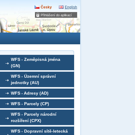
Česky
English
Přihlášení do aplikací
WFS - Zeměpisná jména
(GN)
WFS - Územní správní
jednotky (AU)
WFS - Adresy (AD)
WFS - Parcely (CP)
WFS - Parcely národní
rozšíření (CPX)
WFS - Dopravní sítě-letecká