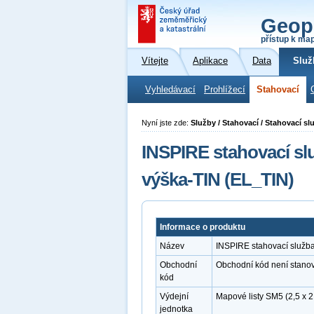
Geop
přístup k ma
Vítejte
Aplikace
Data
Služ
Vyhledávací
Prohlížecí
Stahovací
Nyní jste zde:
Služby / Stahovací / Stahovací 
INSPIRE stahovací s
výška-TIN (EL_TIN)
Informace o produktu
Název
INSPIRE stahovací služb
Obchodní
Obchodní kód není stano
kód
Výdejní
Mapové listy SM5 (2,5 x 2
jednotka