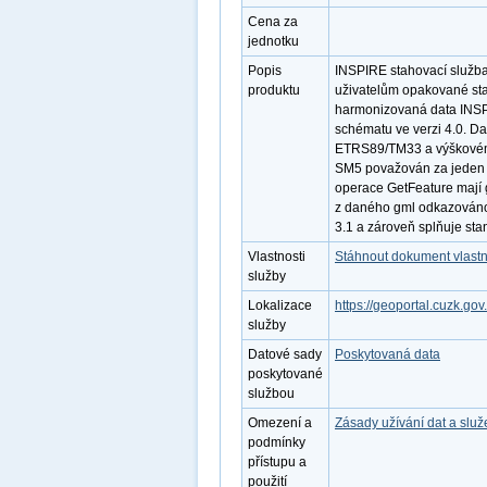
Cena za
jednotku
Popis
INSPIRE stahovací služb
produktu
uživatelům opakované sta
harmonizovaná data INSP
schématu ve verzi 4.0. D
ETRS89/TM33 a výškovém 
SM5 považován za jeden f
operace GetFeature mají 
z daného gml odkazováno.
3.1 a zároveň splňuje st
Vlastnosti
Stáhnout dokument vlastn
služby
Lokalizace
https://geoportal.cuzk.gov
služby
Datové sady
Poskytovaná data
poskytované
službou
Omezení a
Zásady užívání dat a slu
podmínky
přístupu a
použití