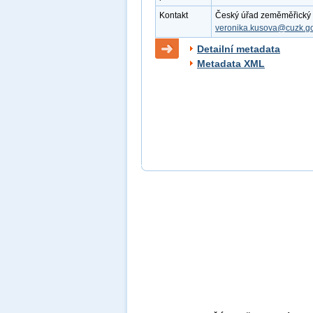
Kontakt
Český úřad zeměměřický a 
veronika.kusova@cuzk.go
Detailní metadata
Metadata XML