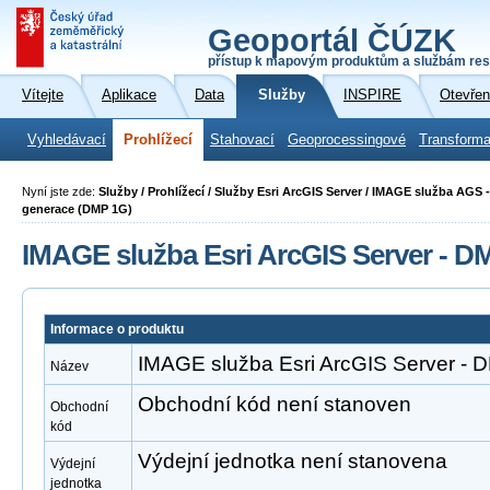
Geoportál ČÚZK
přístup k mapovým produktům a službám res
Vítejte
Aplikace
Data
Služby
INSPIRE
Otevřen
Vyhledávací
Prohlížecí
Stahovací
Geoprocessingové
Transforma
Nyní jste zde:
Služby / Prohlížecí / Služby Esri ArcGIS Server / IMAGE služba AGS 
generace (DMP 1G)
IMAGE služba Esri ArcGIS Server - D
Informace o produktu
IMAGE služba Esri ArcGIS Server -
Název
Obchodní kód není stanoven
Obchodní
kód
Výdejní jednotka není stanovena
Výdejní
jednotka