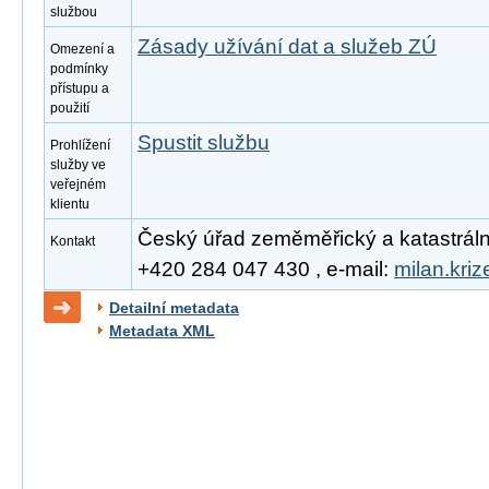
službou
Zásady užívání dat a služeb ZÚ
Omezení a
podmínky
přístupu a
použití
Spustit službu
Prohlížení
služby ve
veřejném
klientu
Český úřad zeměměřický a katastrální, 
Kontakt
+420 284 047 430 , e-mail:
milan.kri
Detailní metadata
Metadata XML