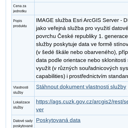
Cena za
jednotku
IMAGE služba Esri ArcGIS Server - 
Popis
produktu
jako veřejná služba pro využití datov
povrchu České republiky 1. generac
služby poskytuje data ve formě stín
(v šedé škále nebo obarveného), pří
data podle orientace nebo sklonitosti
využít (v různých souřadnicových sy
capabilities) i prostřednictvím stand
Stáhnout dokument vlastnosti služby
Vlastnosti
služby
https://ags.cuzk.gov.cz/arcgis2/rest
Lokalizace
služby
ver
Poskytovaná data
Datové sady
poskytované