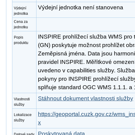
Výdejní jednotka není stanovena
Výdejní
jednotka
Cena za
jednotku
INSPIRE prohlížecí služba WMS pro
Popis
produktu
(GN) poskytuje možnost prohlížet ob
Zeměpisná jména. Data jsou harmoni
pravidel INSPIRE. Měřítkové omezení 
uvedeno v capabilities služby. Služb
pokyny pro INSPIRE prohlížecí služby
splňuje standard OGC WMS 1.1.1. a 1
Stáhnout dokument vlastnosti služby
Vlastnosti
služby
https://geoportal.cuzk.gov.cz/wms_i
Lokalizace
služby
x
Poskytovaná data
Datové sady