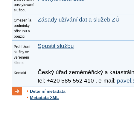
poskytované
službou
Zásady užívání dat a služeb ZÚ
Omezení a
podmínky
přístupu a
použití
Spustit službu
Prohlížení
služby ve
veřejném
klientu
Český úřad zeměměřický a katastrální
Kontakt
tel: +420 585 552 410 , e-mail:
pavel.
Detailní metadata
Metadata XML