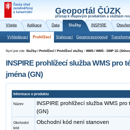
Geoportál ČÚZK
přístup k mapovým produktům a službám res
Vítejte
Aplikace
Data
Služby
INSPIRE
Otevřen
Vyhledávací
Prohlížecí
Stahovací
Geoprocessingové
Transforma
Nyní jste zde:
Služby / Prohlížecí / Prohlížecí služby - WMS / WMS - DMP 1G (Stín
INSPIRE prohlížecí služba WMS pro 
jména (GN)
Informace o produktu
INSPIRE prohlížecí služba WMS pro
Název
(GN)
Obchodní kód není stanoven
Obchodní
kód