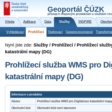
Geoportál ČÚZK
přístup k mapovým produktům a službám res
Vítejte
Aplikace
Data
Služby
INSPIRE
Otevřen
Vyhledávací
Prohlížecí
Stahovací
Geoprocessingové
Transforma
Nyní jste zde:
Služby / Prohlížecí / Prohlížecí služ
katastrální mapy (DG)
Prohlížecí služba WMS pro Dig
katastrální mapy (DG)
Informace o produktu
Název
Prohlížecí služba WMS pro Digitalizaci katastrální map
Obchodní kód
Obchodní kód není stanoven