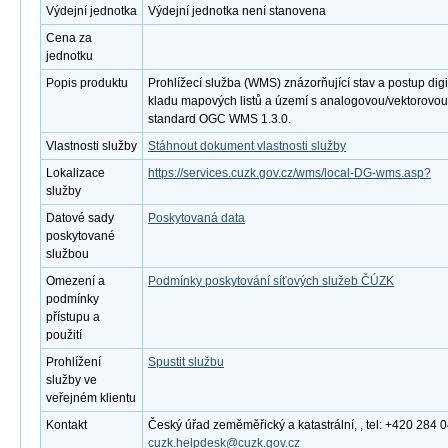
Výdejní jednotka
Výdejní jednotka není stanovena
Cena za
jednotku
Popis produktu
Prohlížecí služba (WMS) znázorňující stav a postup digi
kladu mapových listů a území s analogovou/vektorovou
standard OGC WMS 1.3.0.
Vlastnosti služby
Stáhnout dokument vlastnosti služby
Lokalizace
https://services.cuzk.gov.cz/wms/local-DG-wms.asp?
služby
Datové sady
Poskytovaná data
poskytované
službou
Omezení a
Podmínky poskytování síťových služeb ČÚZK
podmínky
přístupu a
použití
Prohlížení
Spustit službu
služby ve
veřejném klientu
Kontakt
Český úřad zeměměřický a katastrální, , tel: +420 284 0
cuzk.helpdesk@cuzk.gov.cz