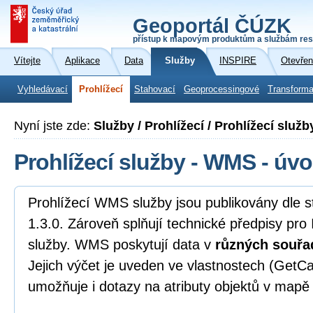
Geoportál ČÚZK
přístup k mapovým produktům a službám res
Vítejte
Aplikace
Data
Služby
INSPIRE
Otevřen
Vyhledávací
Prohlížecí
Stahovací
Geoprocessingové
Transforma
Nyní jste zde:
Služby / Prohlížecí / Prohlížecí služ
Prohlížecí služby - WMS - úvo
Prohlížecí WMS služby jsou publikovány dl
1.3.0. Zároveň splňují technické předpisy pro
služby. WMS poskytují data v
různých souřa
Jejich výčet je uveden ve vlastnostech (GetCa
umožňuje i dotazy na atributy objektů v mapě 