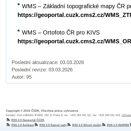
WMS – Základní topografické mapy ČR p
https://geoportal.cuzk.cms2.cz/WMS_Z
WMS – Ortofoto ČR pro KIVS
https://geoportal.cuzk.cms2.cz/WMS_
Poslední aktualizace: 03.03.2026
Poslední revize:
03.03.2026
Autor: 95
Copyright © 2010 ČÚZK, Všechna práva vyhrazena
Kontakt: Pod sídlištěm 9/1800, 182 11 Praha 8, tel.: +420 284 041 111, fax: +420 284 041 416,
Uživate
RSS 2.0 Geoportál ČÚZK
RSS 2.0 Aplikace
RSS 2.0 Datové sady
RSS 2.0 Síťové služby
RSS 2.0 INSPIRE