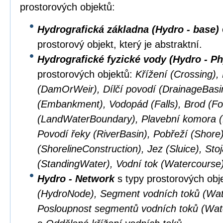
prostorových objektů:
Hydrografická základna (Hydro - base)
prostorový objekt, který je abstraktní.
Hydrografické fyzické vody (Hydro - Ph
prostorových objektů:
Křížení (Crossing),
(DamOrWeir), Dílčí povodí (DrainageBasi
(Embankment), Vodopád (Falls), Brod (Fo
(LandWaterBoundary), Plavební komora (L
Povodí řeky (RiverBasin), Pobřeží (Shore
(ShorelineConstruction), Jez (Sluice), Sto
(StandingWater), Vodní tok (Watercourse
Hydro - Network
s typy prostorových obj
(HydroNode), Segment vodních toků (Wat
Posloupnost segmentů vodních toků (Wa