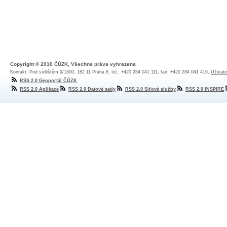
Copyright © 2010 ČÚZK, Všechna práva vyhrazena
Kontakt: Pod sídlištěm 9/1800, 182 11 Praha 8, tel.: +420 284 041 111, fax: +420 284 041 416,
Uživate
RSS 2.0 Geoportál ČÚZK
RSS 2.0 Aplikace
RSS 2.0 Datové sady
RSS 2.0 Síťové služby
RSS 2.0 INSPIRE