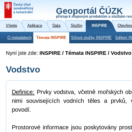
Geoportál ČÚZK
přístup k mapovým produktům a službám res
Vítejte
Aplikace
Data
Služby
INSPIRE
Otevřen
O metadatech
Témata INSPIRE
Síťové služby INSPIRE
Sdílení I
Nyní jste zde:
INSPIRE / Témata INSPIRE / Vodstvo
Vodstvo
Definice:
Prvky vodstva, včetně mořských obl
nimi souvisejících vodních těles a prvků, 
povodí.
Prostorové informace jsou poskytovány prost