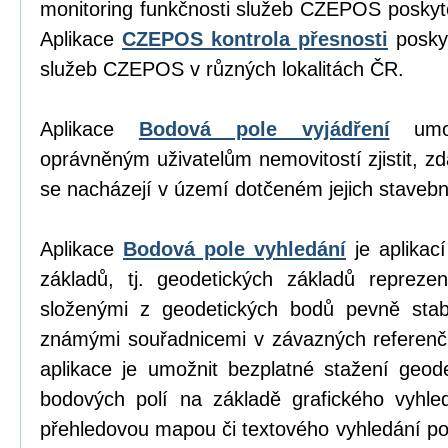
monitoring funkčnosti služeb CZEPOS poskyt
Aplikace
CZEPOS kontrola přesnosti
poskyt
služeb CZEPOS v různých lokalitách ČR.
Aplikace
Bodová pole vyjádření
umož
oprávněným uživatelům nemovitostí zjistit, z
se nacházejí v území dotčeném jejich stavební
Aplikace
Bodová pole vyhledání
je aplikací
základů, tj. geodetických základů repreze
složenými z geodetických bodů pevně stab
známými souřadnicemi v závazných referen
aplikace je umožnit bezplatné stažení geod
bodových polí na základě grafického vyhl
přehledovou mapou či textového vyhledání p