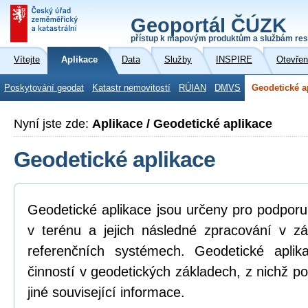
Geoportál ČÚZK
přístup k mapovým produktům a službám res
Vítejte
Aplikace
Data
Služby
INSPIRE
Otevřen
Poskytování geodat
Katastr nemovitostí
RÚIAN
DMVS
Geodetické a
Nyní jste zde:
Aplikace / Geodetické aplikace
Geodetické aplikace
Geodetické aplikace jsou určeny pro podpor
v terénu a jejich následné zpracování v z
referenčních systémech. Geodetické aplik
činností v geodetických základech, z nichž po
jiné související informace.