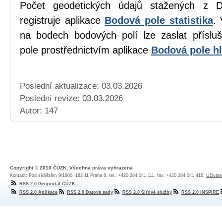
Počet geodetických údajů stažených z D
registruje aplikace
Bodová pole statistika
. 
na bodech bodových polí lze zaslat přísl
pole prostřednictvím aplikace
Bodová pole hl
Poslední aktualizace: 03.03.2026
Poslední revize:
03.03.2026
Autor: 147
Copyright © 2010 ČÚZK, Všechna práva vyhrazena
Kontakt: Pod sídlištěm 9/1800, 182 11 Praha 8, tel.: +420 284 041 111, fax: +420 284 041 416,
Uživate
RSS 2.0 Geoportál ČÚZK
RSS 2.0 Aplikace
RSS 2.0 Datové sady
RSS 2.0 Síťové služby
RSS 2.0 INSPIRE