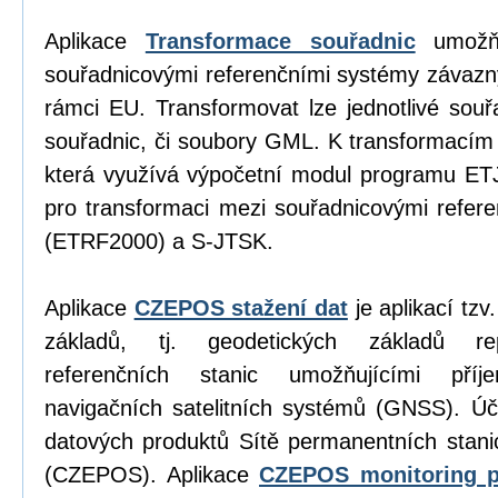
Aplikace
Transformace souřadnic
umožňu
souřadnicovými referenčními systémy závazn
rámci EU. Transformovat lze jednotlivé sou
souřadnic, či soubory GML. K transformacím
která využívá výpočetní modul programu E
pro transformaci mezi souřadnicovými refe
(ETRF2000) a S-JTSK.
Aplikace
CZEPOS stažení dat
je aplikací tz
základů, tj. geodetických základů re
referenčních stanic umožňujícími příj
navigačních satelitních systémů (GNSS). Úč
datových produktů Sítě permanentních stan
(CZEPOS). Aplikace
CZEPOS monitoring p