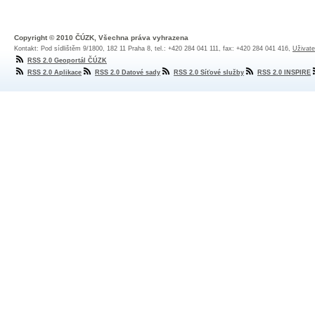
Copyright © 2010 ČÚZK, Všechna práva vyhrazena
Kontakt: Pod sídlištěm 9/1800, 182 11 Praha 8, tel.: +420 284 041 111, fax: +420 284 041 416,
Uživate
RSS 2.0 Geoportál ČÚZK
RSS 2.0 Aplikace
RSS 2.0 Datové sady
RSS 2.0 Síťové služby
RSS 2.0 INSPIRE