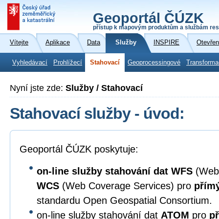
Geoportál ČÚZK
přístup k mapovým produktům a službám res
Vítejte
Aplikace
Data
Služby
INSPIRE
Otevřen
Vyhledávací
Prohlížecí
Stahovací
Geoprocessingové
Transforma
Nyní jste zde:
Služby / Stahovací
Stahovací služby - úvod:
Geoportál ČÚZK poskytuje:
on-line služby stahování dat
WFS
(Web 
WCS
(Web Coverage Services) pro
přímý
standardu Open Geospatial Consortium.
on-line služby stahování dat
ATOM
pro
př