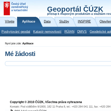
Geoportál ČÚZK
přístup k mapovým produktům a službám res
Vítejte
Aplikace
Data
Služby
INSPIRE
Otevřen
Poskytování geodat
Katastr nemovitostí
RÚIAN
DMVS
Geodetické ap
Nyní jste zde:
Aplikace
Mé žádosti
Copyright © 2010 ČÚZK, Všechna práva vyhrazena
Kontakt: Pod sídlištěm 9/1800, 182 11 Praha 8, tel.: +420 284 041 111, fax: +420 28