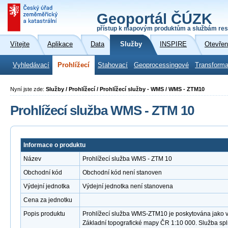
Geoportál ČÚZK
přístup k mapovým produktům a službám res
Vítejte
Aplikace
Data
Služby
INSPIRE
Otevřen
Vyhledávací
Prohlížecí
Stahovací
Geoprocessingové
Transforma
Nyní jste zde:
Služby / Prohlížecí / Prohlížecí služby - WMS / WMS - ZTM10
Prohlížecí služba WMS - ZTM 10
Informace o produktu
Název
Prohlížecí služba WMS - ZTM 10
Obchodní kód
Obchodní kód není stanoven
Výdejní jednotka
Výdejní jednotka není stanovena
Cena za jednotku
Popis produktu
Prohlížecí služba WMS-ZTM10 je poskytována jako ve
Základní topografické mapy ČR 1:10 000. Služba sp