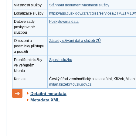
Vlastnosti služby
Stáhnout dokument vlastnosti služby
Lokalizace služby
https://ags.cuzk.gov.cz/arcgis1/services/ZTM/ZTM
Datové sady
Poskytovaná data
poskytované
službou
Omezení a
Zásady užívání dat a služeb ZÚ
podmínky přístupu
a použití
Prohlížení služby
Spustit službu
ve veřejném
klientu
Kontakt
Český úřad zeměměřický a katastrální, Křížek, Milan ,
milan.krizek@cuzk.gov.cz
Detailní metadata
Metadata XML