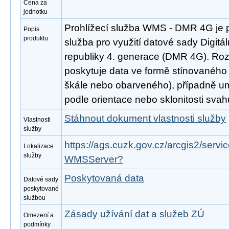
Cena za
jednotku
Prohlížecí služba WMS - DMR 4G je 
Popis
produktu
služba pro využití datové sady Digitá
republiky 4. generace (DMR 4G). Ro
poskytuje data ve formě stínovaného 
škále nebo obarveného), případně um
podle orientace nebo sklonitosti svah
Stáhnout dokument vlastnosti služby
Vlastnosti
služby
https://ags.cuzk.gov.cz/arcgis2/serv
Lokalizace
služby
WMSServer?
Poskytovaná data
Datové sady
poskytované
službou
Zásady užívání dat a služeb ZÚ
Omezení a
podmínky