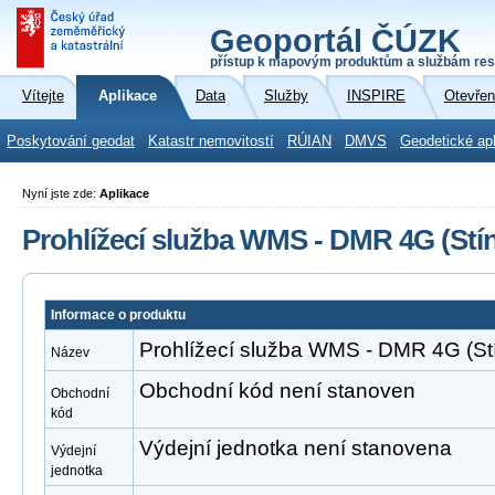
Geoportál ČÚZK
přístup k mapovým produktům a službám res
Vítejte
Aplikace
Data
Služby
INSPIRE
Otevřen
Poskytování geodat
Katastr nemovitostí
RÚIAN
DMVS
Geodetické ap
Nyní jste zde:
Aplikace
Prohlížecí služba WMS - DMR 4G (Stín
Informace o produktu
Prohlížecí služba WMS - DMR 4G (Stí
Název
Obchodní kód není stanoven
Obchodní
kód
Výdejní jednotka není stanovena
Výdejní
jednotka