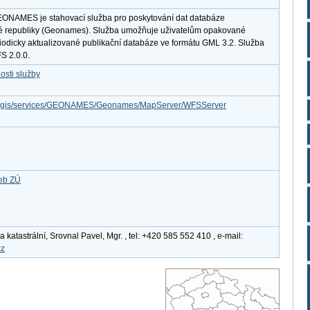
ONAMES je stahovací služba pro poskytování dat databáze
é republiky (Geonames). Služba umožňuje uživatelům opakované
riodicky aktualizované publikační databáze ve formátu GML 3.2. Služba
S 2.0.0.
osti služby
/arcgis/services/GEONAMES/Geonames/MapServer/WFSServer
žeb ZÚ
katastrální, Srovnal Pavel, Mgr. , tel: +420 585 552 410 , e-mail:
cz