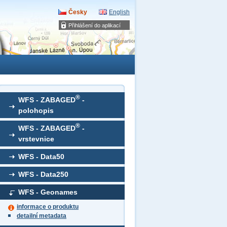
Česky
English
Přihlášení do aplikací
®
WFS - ZABAGED
-
polohopis
®
WFS - ZABAGED
-
vrstevnice
WFS - Data50
WFS - Data250
WFS - Geonames
informace o produktu
detailní metadata