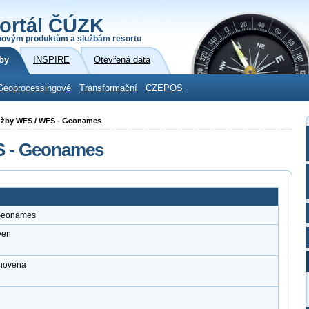
ortál ČÚZK
povým produktům a službám resortu
by
INSPIRE
Otevřená data
Geoprocessingové
Transformační
CZEPOS
služby WFS / WFS - Geonames
S - Geonames
 Geonames
ven
anovena