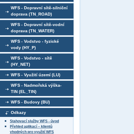
WFS - Dopravní sítě-silniční
doprava (TN_ROAD)
WFS - Dopravní sítě-vodní
doprava (TN_WATER)
WFS - Vodstvo - fyzické
vody (HY_P)
WFS - Vodstvo - sítě
(HY_NET)
WFS - Využití území (LU)
WFS - Nadmořská výška-
TIN (EL_TIN)
WFS - Budovy (BU)
Odkazy
Stahovací služby WFS - úvod
Přehled aplikací – klientů
vhodných pro využití WFS