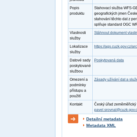
Popis
Stahovací služba WFS-GE
produktu
geografických jmen Česk
stahování těchto dat z pe
splňuje standard OGC WF
Vlastnosti
Stáhnout dokument vlastn
služby
Lokalizace
https://ags.cuzk.gov.cz
služby
Datové sady
Poskytovaná data
poskytované
službou
Omezení a
Zásady užívání dat a slu
podmínky
přístupu a
použití
Kontakt
Český úřad zeměměřický a 
pavel.srovnal@cuzk.gov.
Detailní metadata
Metadata XML