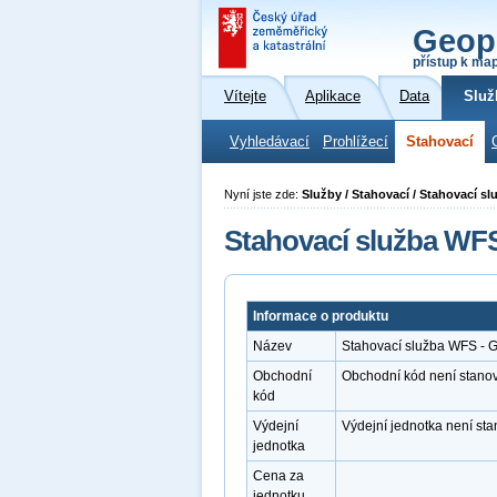
Geop
přístup k ma
Vítejte
Aplikace
Data
Služ
Vyhledávací
Prohlížecí
Stahovací
Nyní jste zde:
Služby / Stahovací / Stahovací 
Stahovací služba WF
Informace o produktu
Název
Stahovací služba WFS -
Obchodní
Obchodní kód není stano
kód
Výdejní
Výdejní jednotka není st
jednotka
Cena za
jednotku