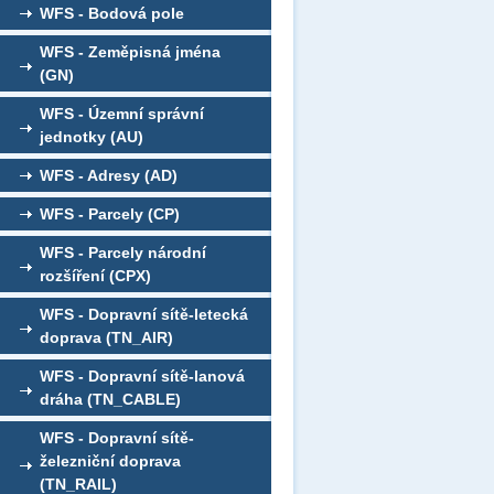
WFS - Bodová pole
WFS - Zeměpisná jména
(GN)
WFS - Územní správní
jednotky (AU)
WFS - Adresy (AD)
WFS - Parcely (CP)
WFS - Parcely národní
rozšíření (CPX)
WFS - Dopravní sítě-letecká
doprava (TN_AIR)
WFS - Dopravní sítě-lanová
dráha (TN_CABLE)
WFS - Dopravní sítě-
železniční doprava
(TN_RAIL)