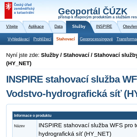
Geoportál ČÚZK
přístup k mapovým produktům a službám res
Vítejte
Aplikace
Data
Služby
INSPIRE
Otevřen
Vyhledávací
Prohlížecí
Stahovací
Geoprocessingové
Transforma
Nyní jste zde:
Služby / Stahovací / Stahovací služb
(HY_NET)
INSPIRE stahovací služba WF
Vodstvo-hydrografická síť (
Informace o produktu
INSPIRE stahovací služba WFS pro 
Název
hydrografická síť (HY_NET)