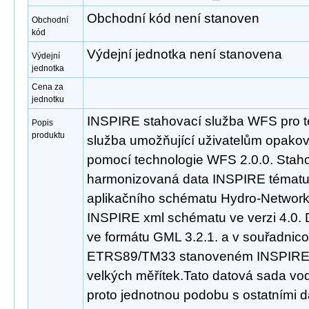
Obchodní kód není stanoven
Obchodní
kód
Výdejní jednotka není stanovena
Výdejní
jednotka
Cena za
jednotku
INSPIRE stahovací služba WFS pro t
Popis
produktu
služba umožňující uživatelům opakov
pomocí technologie WFS 2.0.0. Staho
harmonizovaná data INSPIRE tématu
aplikačního schématu Hydro-Network,
INSPIRE xml schématu ve verzi 4.0. 
ve formátu GML 3.2.1. a v souřadni
ETRS89/TM33 stanoveném INSPIRE p
velkých měřítek.Tato datová sada vo
proto jednotnou podobu s ostatními d