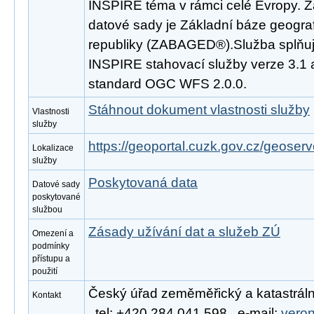
INSPIRE téma v rámci celé Evropy. 
datové sady je Základní báze geogra
republiky (ZABAGED®).Služba splňuj
INSPIRE stahovací služby verze 3.1 
standard OGC WFS 2.0.0.
Stáhnout dokument vlastnosti služby
Vlastnosti
služby
https://geoportal.cuzk.gov.cz/geoserv
Lokalizace
služby
Poskytovaná data
Datové sady
poskytované
službou
Zásady užívání dat a služeb ZÚ
Omezení a
podmínky
přístupu a
použití
Český úřad zeměměřický a katastráln
Kontakt
, tel: +420 284 041 598 , e-mail:
vero