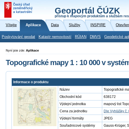
Geoportál ČÚZK
přístup k mapovým produktům a službám res
Vítejte
Aplikace
Data
Služby
INSPIRE
Otevřen
Poskytování geodat
Katastr nemovitostí
RÚIAN
DMVS
Geodetické ap
Nyní jste zde:
Aplikace
Topografické mapy 1 : 10 000 v systé
Informace o produktu
Název
Topografické ma
Obchodní kód
638172
Výdejní jednotka
mapový list Top
Cena za jednotku
Dle Vyhlášky č.
Výdejní formáty
JPEG
Souřadnicové systémy
Gauss-Krüger, 