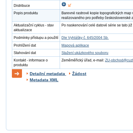
Distribuce
Popis produktu
Barevné rastrové kopie topografických map 
realizovaného pro potřeby československé 
Aktualizační cyklus - stav
Po naskenování celé datové série se tato již 
aktualizace
Podmínky přístupu a použití
Dle Vyhlášky č. 645/2004 Sb.
Prohlížení dat
Mapová aplikace
Stahování dat
Stažení ukázkového souboru
Kontakt - informace o
Zeměměřický úřad, e-mail:
ZU-obchod@cuzk
produktu
Detailní metadata
Žádost
Metadata XML