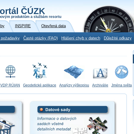
ortál ČÚZK
povým produktům a službám resortu
žby
INSPIRE
Otevřená data
 požadavky
Časté otázky (FAQ)
Hlášení chyb v datech
Důležité odkazy
VDP RÚIAN
Geodetické aplikace
Analýzy výškopisu
Archiválie
Jména světa