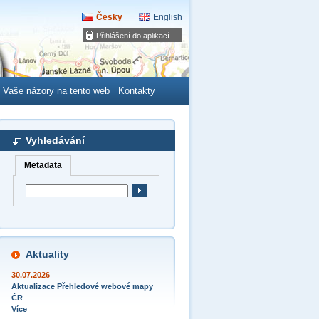
Česky
English
Přihlášení do aplikací
Vaše názory na tento web
Kontakty
Vyhledávání
Metadata
Aktuality
30.07.2026
Aktualizace Přehledové webové mapy
ČR
Více