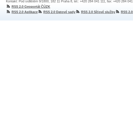
Kontakt: Pod sídlištěm 9/1800, 182 11 Praha 8, tel.: +420 284 041 111, fax: +420 284 04
RSS 2.0 Geoportál ČÚZK
RSS 2.0 Aplikace
RSS 2.0 Datové sady
RSS 2.0 Síťové služby
RSS 2.0