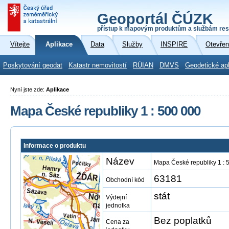
Geoportál ČÚZK
přístup k mapovým produktům a službám res
Vítejte
Aplikace
Data
Služby
INSPIRE
Otevřen
Poskytování geodat
Katastr nemovitostí
RÚIAN
DMVS
Geodetické ap
Nyní jste zde:
Aplikace
Mapa České republiky 1 : 500 000
Informace o produktu
Název
Mapa České republiky 1 : 
63181
Obchodní kód
stát
Výdejní
jednotka
Bez poplatků
Cena za