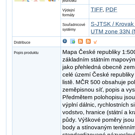
jednotku
TIFF
,
PDF
Výdejní
formáty
S-JTSK / Krovak
Souřadnicové
systémy
UTM zone 33N (
Distribuce
Mapa České republiky 1:50
Popis produktu
základním státním mapovým
jako přehledná obecně zem
celé území České republi
listě. MČR 500 obsahuje po
zeměpisnou síť, popis a vys
Předmětem polohopisu jsou 
výplní dálnic, rychlostních siln
vodstvo, hranice (státní a k
půdy. Výškové poměry jsou
body a stínovaným terénním
standardizované názvosloví