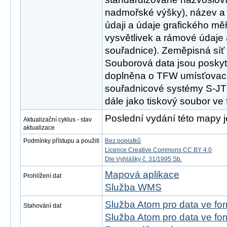
nadmořské výšky), název a 
údaji a údaje grafického měř
vysvětlivek a rámové údaje
souřadnice). Zeměpisná síť 
Souborová data jsou poskyt
doplněna o TFW umísťovací
souřadnicové systémy S-
dále jako tiskový soubor ve
Poslední vydání této mapy j
Aktualizační cyklus - stav
aktualizace
Podmínky přístupu a použití
Bez poplatků
Licence Creative Commons CC BY 4.0
Dle Vyhlášky č. 31/1995 Sb.
Mapová aplikace
Prohlížení dat
Služba WMS
Služba Atom pro data ve fo
Stahování dat
Služba Atom pro data ve f