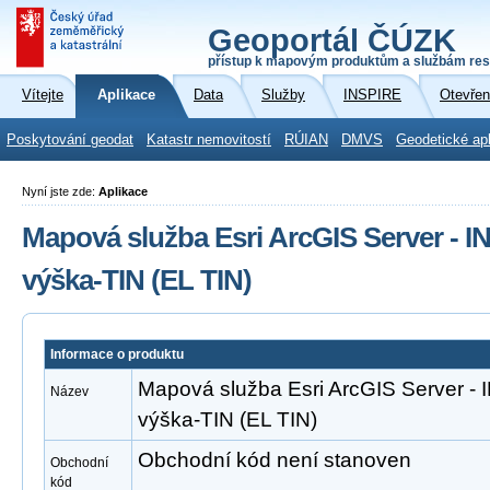
Geoportál ČÚZK
přístup k mapovým produktům a službám res
Vítejte
Aplikace
Data
Služby
INSPIRE
Otevřen
Poskytování geodat
Katastr nemovitostí
RÚIAN
DMVS
Geodetické ap
Nyní jste zde:
Aplikace
Mapová služba Esri ArcGIS Server -
výška-TIN (EL TIN)
Informace o produktu
Mapová služba Esri ArcGIS Server 
Název
výška-TIN (EL TIN)
Obchodní kód není stanoven
Obchodní
kód