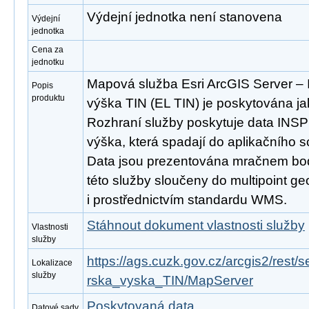
Výdejní jednotka není stanovena
Výdejní
jednotka
Cena za
jednotku
Mapová služba Esri ArcGIS Server 
Popis
produktu
výška TIN (EL TIN) je poskytována ja
Rozhraní služby poskytuje data IN
výška, která spadají do aplikačního 
Data jsou prezentována mračnem bodů
této služby sloučeny do multipoint ge
i prostřednictvím standardu WMS.
Stáhnout dokument vlastnosti služby
Vlastnosti
služby
https://ags.cuzk.gov.cz/arcgis2/res
Lokalizace
služby
rska_vyska_TIN/MapServer
Poskytovaná data
Datové sady