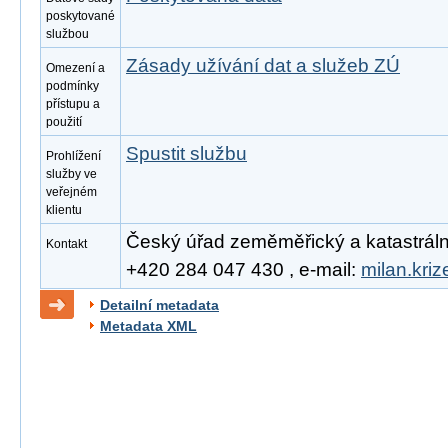
poskytované
službou
Zásady užívání dat a služeb ZÚ
Omezení a
podmínky
přístupu a
použití
Spustit službu
Prohlížení
služby ve
veřejném
klientu
Český úřad zeměměřický a katastrální, 
Kontakt
+420 284 047 430 , e-mail:
milan.kri
Detailní metadata
Metadata XML