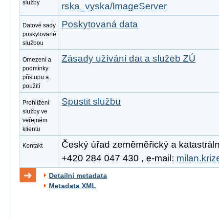
služby
rska_vyska/ImageServer
Poskytovaná data
Datové sady
poskytované
službou
Zásady užívání dat a služeb ZÚ
Omezení a
podmínky
přístupu a
použití
Spustit službu
Prohlížení
služby ve
veřejném
klientu
Český úřad zeměměřický a katastrální, 
Kontakt
+420 284 047 430 , e-mail:
milan.kri
Detailní metadata
Metadata XML