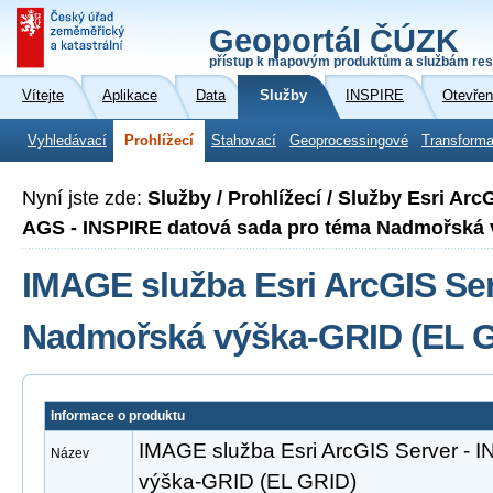
Geoportál ČÚZK
přístup k mapovým produktům a službám res
Vítejte
Aplikace
Data
Služby
INSPIRE
Otevřen
Vyhledávací
Prohlížecí
Stahovací
Geoprocessingové
Transforma
Nyní jste zde:
Služby / Prohlížecí / Služby Esri Ar
AGS - INSPIRE datová sada pro téma Nadmořská 
IMAGE služba Esri ArcGIS Ser
Nadmořská výška-GRID (EL 
Informace o produktu
IMAGE služba Esri ArcGIS Server -
Název
výška-GRID (EL GRID)