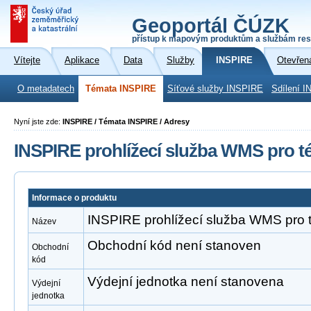
Geoportál ČÚZK
přístup k mapovým produktům a službám res
Vítejte
Aplikace
Data
Služby
INSPIRE
Otevřen
O metadatech
Témata INSPIRE
Síťové služby INSPIRE
Sdílení I
Nyní jste zde:
INSPIRE / Témata INSPIRE / Adresy
INSPIRE prohlížecí služba WMS pro 
Informace o produktu
INSPIRE prohlížecí služba WMS pro
Název
Obchodní kód není stanoven
Obchodní
kód
Výdejní jednotka není stanovena
Výdejní
jednotka