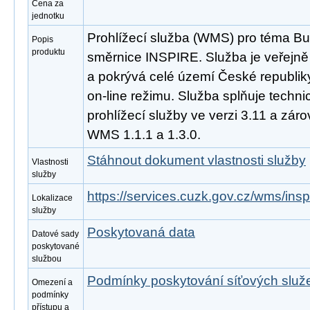
Cena za
jednotku
Prohlížecí služba (WMS) pro téma B
Popis
produktu
směrnice INSPIRE. Služba je veřejně
a pokrývá celé území České republik
on-line režimu. Služba splňuje tech
prohlížecí služby ve verzi 3.11 a zá
WMS 1.1.1 a 1.3.0.
Stáhnout dokument vlastnosti služby
Vlastnosti
služby
https://services.cuzk.gov.cz/wms/in
Lokalizace
služby
Poskytovaná data
Datové sady
poskytované
službou
Podmínky poskytování síťových slu
Omezení a
podmínky
přístupu a