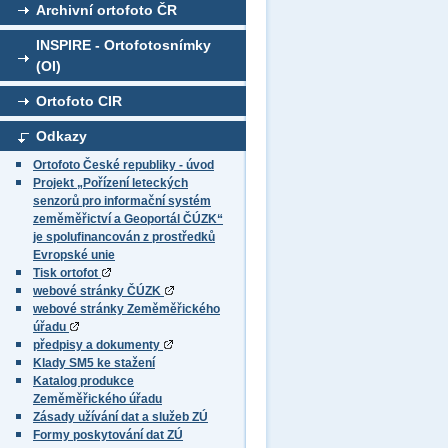
Archivní ortofoto ČR
INSPIRE - Ortofotosnímky
(OI)
Ortofoto CIR
Odkazy
Ortofoto České republiky - úvod
Projekt „Pořízení leteckých
senzorů pro informační systém
zeměměřictví a Geoportál ČÚZK“
je spolufinancován z prostředků
Evropské unie
Tisk ortofot
webové stránky ČÚZK
webové stránky Zeměměřického
úřadu
předpisy a dokumenty
Klady SM5 ke stažení
Katalog produkce
Zeměměřického úřadu
Zásady užívání dat a služeb ZÚ
Formy poskytování dat ZÚ