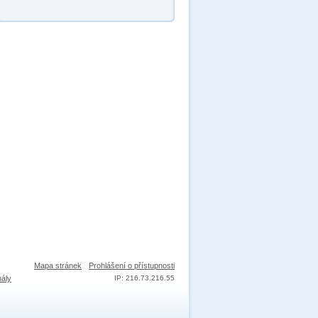
Mapa stránek
Prohlášení o přístupnosti
nály
IP: 216.73.216.55