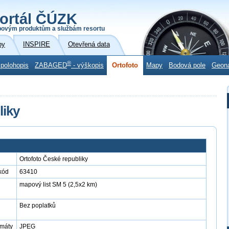
ortál ČÚZK
povým produktům a službám resortu
by
INSPIRE
Otevřená data
®
 polohopis
ZABAGED
- výškopis
Ortofoto
Mapy
Bodová pole
Geon
liky
Ortofoto České republiky
kód
63410
mapový list SM 5 (2,5x2 km)
Bez poplatků
rmáty
JPEG