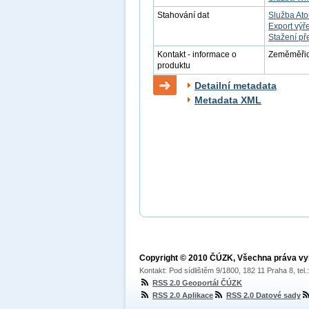
Stahování dat
Služba At
Export výř
Stažení př
Kontakt - informace o
Zeměměřick
produktu
Detailní metadata
Metadata XML
Copyright © 2010 ČÚZK, Všechna práva v
Kontakt: Pod sídlištěm 9/1800, 182 11 Praha 8, tel
RSS 2.0 Geoportál ČÚZK
RSS 2.0 Aplikace
RSS 2.0 Datové sady