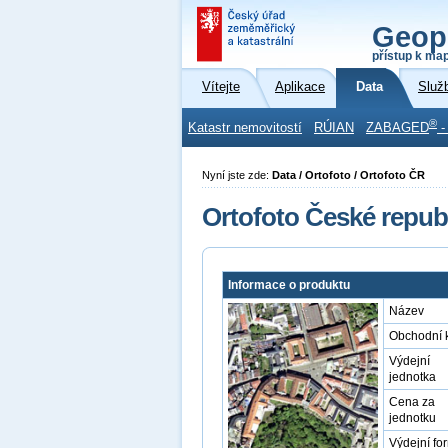
Geop
přístup k ma
Vítejte
Aplikace
Data
Služ
®
Katastr nemovitostí
RÚIAN
ZABAGED
-
Nyní jste zde:
Data / Ortofoto / Ortofoto ČR
Ortofoto České repub
Informace o produktu
Název
Obchodní 
Výdejní
jednotka
Cena za
jednotku
Výdejní fo