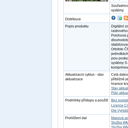
Souřadnic
systémy
Distribuce
Popis produktu
Digitální z
rastrového
Polohová p
dlouhodobé
stabilizov
Ortofoto Č
jednotkách
jsou posk
systémy S
komprimová
Aktualizacni cyklus - stav
Celá datov
aktualizace
přibližně 
hranice kra
Stav aktua
Plán aktua
Podmínky přístupu a použití
Bez popla
Licence C
Dle Vyhláš
Prohlížení dat
Mapová ap
Služba W
Služba W