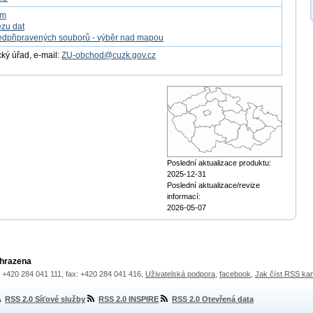
om
ezu dat
edpřipravených souborů - výběr nad mapou
ý úřad, e-mail:
ZU-obchod@cuzk.gov.cz
Poslední aktualizace produktu:
2025-12-31
Poslední aktualizace/revize
informací:
2026-05-07
yhrazena
.: +420 284 041 111, fax: +420 284 041 416,
Uživatelská podpora
,
facebook
,
Jak číst RSS ka
RSS 2.0 Síťové služby
RSS 2.0 INSPIRE
RSS 2.0 Otevřená data