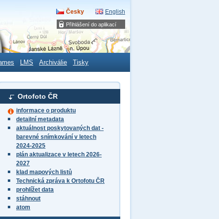
Česky
English
Přihlášení do aplikací
ames
LMS
Archiválie
Tisky
Ortofoto ČR
informace o produktu
detailní metadata
aktuálnost poskytovaných dat -
barevné snímkování v letech
2024-2025
plán aktualizace v letech 2026-
2027
klad mapových listů
Technická zpráva k Ortofotu ČR
prohlížet data
stáhnout
atom