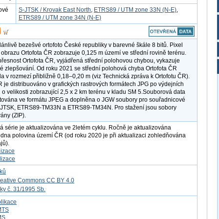
ové
S-JTSK / Krovak East North
,
ETRS89 / UTM zone 33N (N-E)
,
ETRS89 / UTM zone 34N (N-E)
dánlivě bezešvé ortofoto České republiky v barevné škále 8 bitů. Pixel
 obrazu Ortofota ČR zobrazuje 0,125 m území ve střední rovině terénu.
řesnost Ortofota ČR, vyjádřená střední polohovou chybou, vykazuje
 zlepšování. Od roku 2021 se střední polohová chyba Ortofota ČR
ala v rozmezí přibližně 0,18–0,20 m (viz Technická zpráva k Ortofotu ČR).
R je distribuováno v grafických rastrových formátech JPG po výdejních
 o velikosti zobrazující 2,5 x 2 km terénu v kladu SM 5.Souborová data
ytována ve formátu JPEG a doplněna o JGW soubory pro souřadnicové
-JTSK, ETRS89-TM33N a ETRS89-TM34N. Pro stažení jsou sobory
ny (ZIP).
á série je aktualizována ve 2letém cyklu. Ročně je aktualizována
jedna polovina území ČR (od roku 2020 je při aktualizaci zohledňována
jů).
lizace
lizace
tků
reative Commons CC BY 4.0
ky č. 31/1995 Sb.
likace
MTS
MS