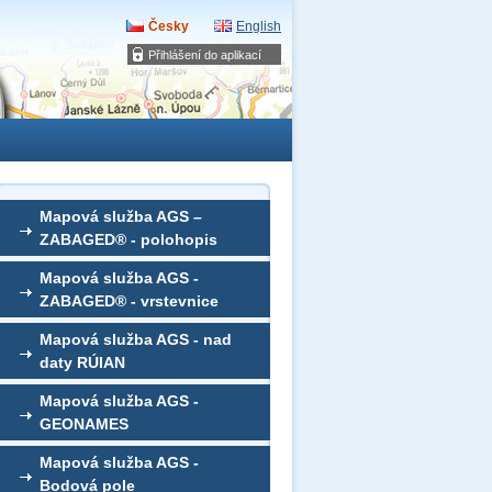
Česky
English
Přihlášení do aplikací
Mapová služba AGS –
ZABAGED® - polohopis
Mapová služba AGS -
ZABAGED® - vrstevnice
Mapová služba AGS - nad
daty RÚIAN
Mapová služba AGS -
GEONAMES
Mapová služba AGS -
Bodová pole