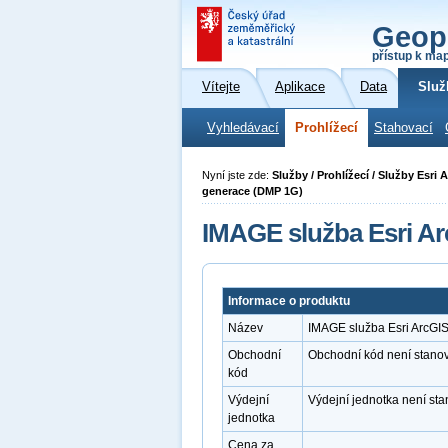
Geop
přístup k ma
Vítejte
Aplikace
Data
Služ
Vyhledávací
Prohlížecí
Stahovací
Nyní jste zde:
Služby / Prohlížecí / Služby Esri
generace (DMP 1G)
IMAGE služba Esri Ar
Informace o produktu
Název
IMAGE služba Esri ArcGI
Obchodní
Obchodní kód není stano
kód
Výdejní
Výdejní jednotka není st
jednotka
Cena za