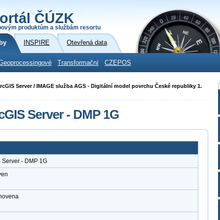
ortál ČÚZK
povým produktům a službám resortu
by
INSPIRE
Otevřená data
Geoprocessingové
Transformační
CZEPOS
 ArcGIS Server / IMAGE služba AGS - Digitální model povrchu České republiky 1.
cGIS Server - DMP 1G
S Server - DMP 1G
ven
anovena