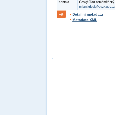
Kontakt
Český úřad zeměměřický a k
milan.krizek@cuzk.gov.cz
Detailní metadata
Metadata XML