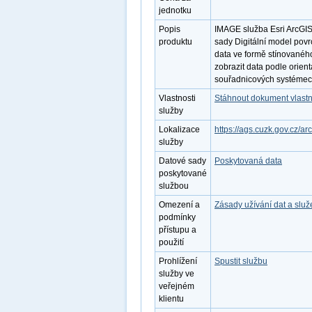
jednotku
Popis
IMAGE služba Esri ArcGIS
produktu
sady Digitální model pov
data ve formě stínované
zobrazit data podle orient
souřadnicových systémech
Vlastnosti
Stáhnout dokument vlastn
služby
Lokalizace
https://ags.cuzk.gov.cz/a
služby
Datové sady
Poskytovaná data
poskytované
službou
Omezení a
Zásady užívání dat a slu
podmínky
přístupu a
použití
Prohlížení
Spustit službu
služby ve
veřejném
klientu