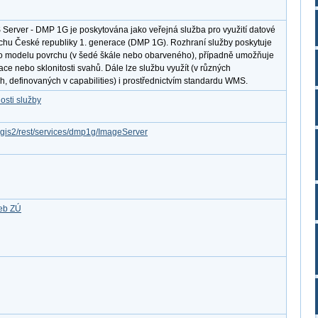
 Server - DMP 1G je poskytována jako veřejná služba pro využití datové
rchu České republiky 1. generace (DMP 1G). Rozhraní služby poskytuje
ho modelu povrchu (v šedé škále nebo obarveného), případně umožňuje
ace nebo sklonitosti svahů. Dále lze službu využít (v různých
, definovaných v capabilities) i prostřednictvím standardu WMS.
osti služby
rcgis2/rest/services/dmp1g/ImageServer
žeb ZÚ